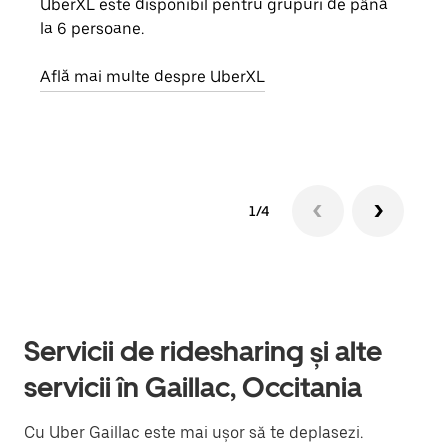
UberXL este disponibil pentru grupuri de până
Când 
la 6 persoane.
de g
prop
Află mai multe despre UberXL
Află
1/4
Servicii de ridesharing și alte
servicii în Gaillac, Occitania
Cu Uber Gaillac este mai ușor să te deplasezi.