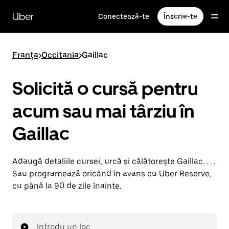
Accesează
direct
Uber
Conectează-te
Înscrie-te
conținutul
principal
Franța
>
Occitania
>
Gaillac
Solicită o cursă pentru
acum sau mai târziu în
Gaillac
Adaugă detaliile cursei, urcă și călătorește Gaillac. . . .
Sau programează oricând în avans cu Uber Reserve,
cu până la 90 de zile înainte.
Introdu un loc