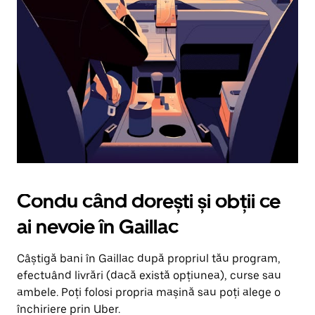
în
jos.
Închide
calendarul
apăsând
pe
butonul
Escape.
Condu când dorești și obții ce
ai nevoie în Gaillac
Câștigă bani în Gaillac după propriul tău program,
efectuând livrări (dacă există opțiunea), curse sau
ambele. Poți folosi propria mașină sau poți alege o
închiriere prin Uber.