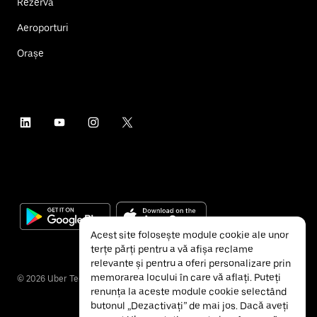
Rezervă
Aeroporturi
Orașe
Acest site folosește module cookie ale unor
terțe părți pentru a vă afișa reclame
relevante și pentru a oferi personalizare prin
memorarea locului în care vă aflați. Puteți
©
2026
Uber Technologies Inc.
renunța la aceste module cookie selectând
butonul „Dezactivați” de mai jos. Dacă aveți