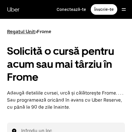
Accesează
direct
Uber
Conectează-te
Înscrie-te
conținutul
principal
Regatul Unit
>
Frome
Solicită o cursă pentru
acum sau mai târziu în
Frome
Adaugă detaliile cursei, urcă și călătorește Frome. . . .
Sau programează oricând în avans cu Uber Reserve,
cu până la 90 de zile înainte.
Introdu un loc