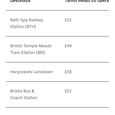
Destinația
Tariful mediu cu UberX*
Bath Spa Railway
£32
Station (BTH)
Bristol Temple Meads
£49
Train Station (BRI)
Hargreaves Lansdown
£58
Bristol Bus &
£52
Coach Station