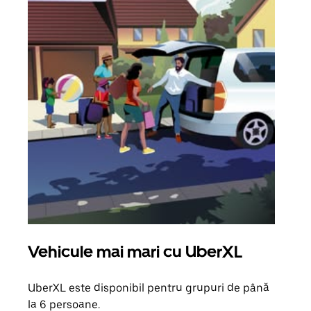
Vehicule mai mari cu UberXL
Căl
UberXL este disponibil pentru grupuri de până
Când 
la 6 persoane.
de g