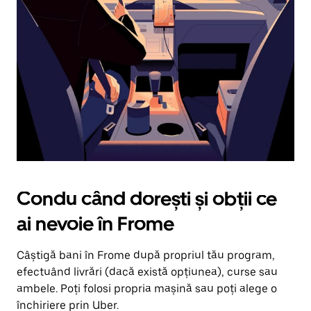
în
jos.
Închide
calendarul
apăsând
pe
butonul
Escape.
Condu când dorești și obții ce
ai nevoie în Frome
Câștigă bani în Frome după propriul tău program,
efectuând livrări (dacă există opțiunea), curse sau
ambele. Poți folosi propria mașină sau poți alege o
închiriere prin Uber.