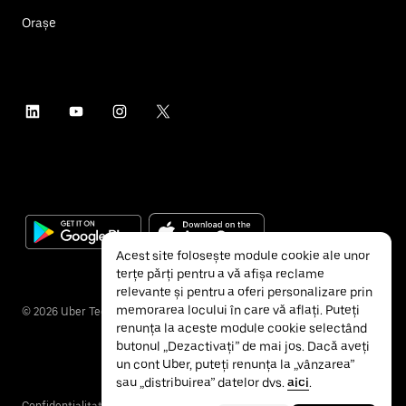
Orașe
Acest site folosește module cookie ale unor
terțe părți pentru a vă afișa reclame
relevante și pentru a oferi personalizare prin
memorarea locului în care vă aflați. Puteți
©
2026
Uber Technologies Inc.
renunța la aceste module cookie selectând
butonul „Dezactivați” de mai jos. Dacă aveți
un cont Uber, puteți renunța la „vânzarea”
sau „distribuirea” datelor dvs.
aici
.
Confidențialitate
Accesibilitate
Termeni și condiții