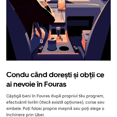
în
jos.
Închide
calendarul
apăsând
pe
butonul
Escape.
Condu când dorești și obții ce
ai nevoie în Fouras
Câștigă bani în Fouras după propriul tău program,
efectuând livrări (dacă există opțiunea), curse sau
ambele. Poți folosi propria mașină sau poți alege o
închiriere prin Uber.