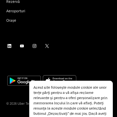
Rezervă
Aeroporturi
Orașe
Acest site folosește module cookie ale unor
terțe părți pentru a vă afișa reclame
relevante și pentru a oferi personalizare prin
memorarea locului în care vă aflați. Puteți
©
2026
Uber Technologies Inc.
renunța la aceste module cookie selectând
butonul „Dezactivați” de mai jos. Dacă aveți