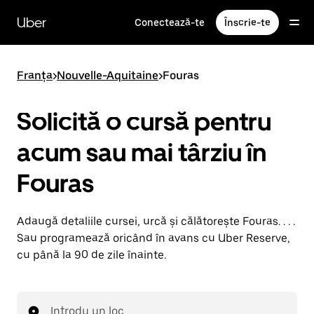
Accesează
direct
Uber
Conectează-te
Înscrie-te
conținutul
principal
Franța
>
Nouvelle-Aquitaine
>
Fouras
Solicită o cursă pentru
acum sau mai târziu în
Fouras
Adaugă detaliile cursei, urcă și călătorește Fouras. . . .
Sau programează oricând în avans cu Uber Reserve,
cu până la 90 de zile înainte.
Introdu un loc