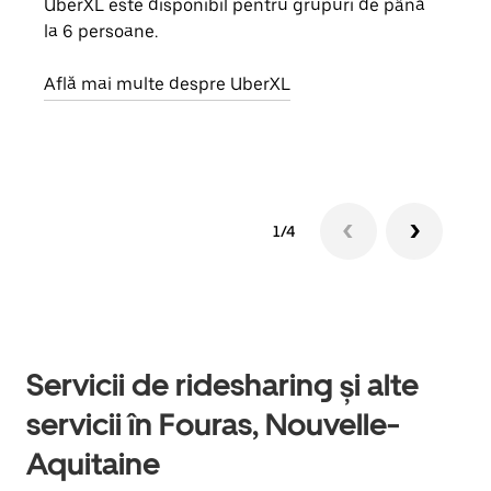
UberXL este disponibil pentru grupuri de până
Când 
la 6 persoane.
de g
prop
Află mai multe despre UberXL
Află
1/4
Servicii de ridesharing și alte
servicii în Fouras, Nouvelle-
Aquitaine