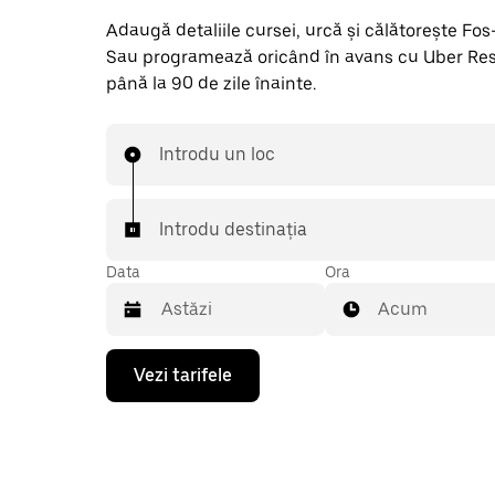
Adaugă detaliile cursei, urcă și călătorește Fos-S
Sau programează oricând în avans cu Uber Res
până la 90 de zile înainte.
Introdu un loc
Introdu destinația
Data
Ora
Acum
Pentru
Vezi tarifele
a
deschide
calendarul
și
a
selecta