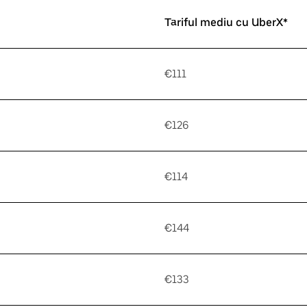
Tariful mediu cu UberX*
€111
€126
€114
€144
€133