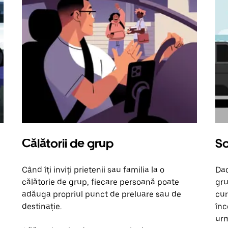
Călătorii de grup
So
Când îți inviți prietenii sau familia la o
Dac
călătorie de grup, fiecare persoană poate
gru
adăuga propriul punct de preluare sau de
cur
destinație.
înc
urm