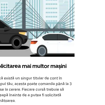
licitarea mai multor mașini
Uber Shu
ă există un singur titular de cont în
Opțiunea noa
pul tău, acesta poate comanda până la 3
pentru anumi
se la cerere. Fiecare cursă trebuie să
locații de 
eapă înainte de a putea fi solicitată
ătoarea.
Vezi disponib