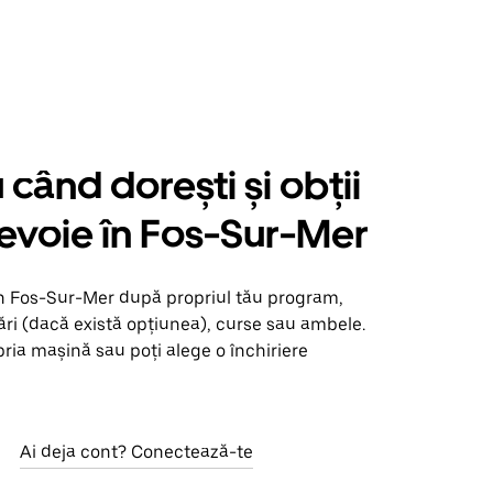
când dorești și obții
nevoie în Fos-Sur-Mer
în Fos-Sur-Mer după propriul tău program,
ări (dacă există opțiunea), curse sau ambele.
opria mașină sau poți alege o închiriere
Ai deja cont? Conectează-te