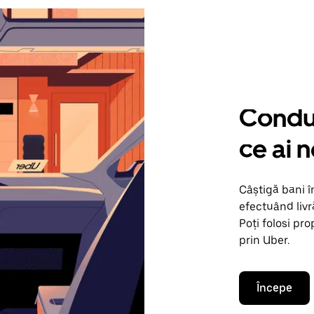
Condu 
ce ai 
Câștigă bani 
efectuând livr
Poți folosi pr
prin Uber.
Începe