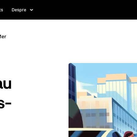
ts
Despre
Mer
au
s-