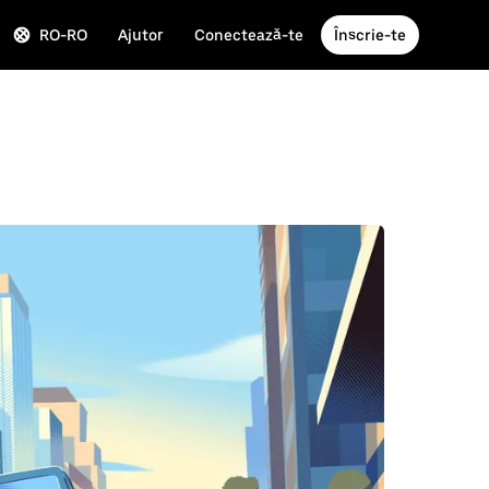
RO-RO
Ajutor
Conectează-te
Înscrie-te