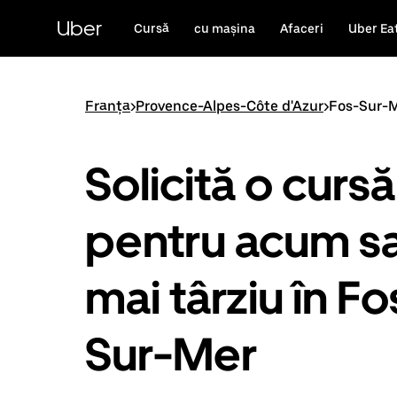
Accesează
direct
Uber
Cursă
cu mașina
Afaceri
Uber Ea
conținutul
principal
Franța
>
Provence-Alpes-Côte d'Azur
>
Fos-Sur-
Solicită o cursă
pentru acum s
mai târziu în Fo
Sur-Mer