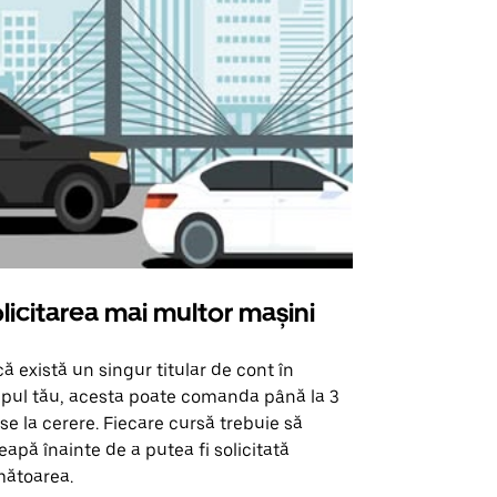
licitarea mai multor mașini
Uber Shu
ă există un singur titular de cont în
Opțiunea noa
pul tău, acesta poate comanda până la 3
pentru anumi
se la cerere. Fiecare cursă trebuie să
locații de 
eapă înainte de a putea fi solicitată
ătoarea.
Vezi disponib