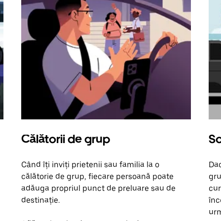
Călătorii de grup
So
Când îți inviți prietenii sau familia la o
Dac
călătorie de grup, fiecare persoană poate
gru
adăuga propriul punct de preluare sau de
cur
destinație.
înc
urm