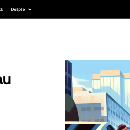
ts
Despre
au