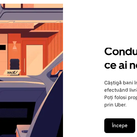
Condu 
ce ai n
Câștigă bani î
efectuând livr
Poți folosi pr
prin Uber.
Începe