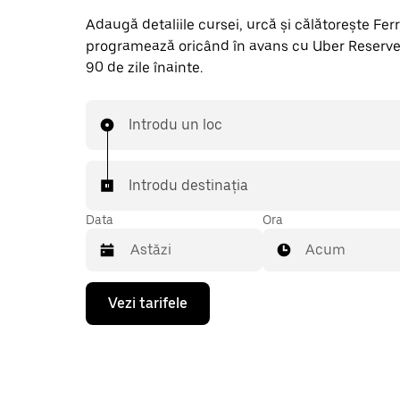
Adaugă detaliile cursei, urcă și călătorește Ferryhi
programează oricând în avans cu Uber Reserve
90 de zile înainte.
Introdu un loc
Introdu destinația
Data
Ora
Acum
Pentru
Vezi tarifele
a
deschide
calendarul
și
a
selecta