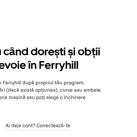
când dorești și obții
evoie în Ferryhill
n Ferryhill după propriul tău program,
ări (dacă există opțiunea), curse sau ambele.
opria mașină sau poți alege o închiriere
Ai deja cont? Conectează-te