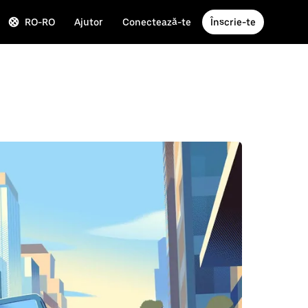
RO-RO
Ajutor
Conectează-te
Înscrie-te