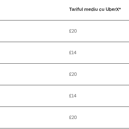
Tariful mediu cu UberX*
£20
£14
£20
£14
£20