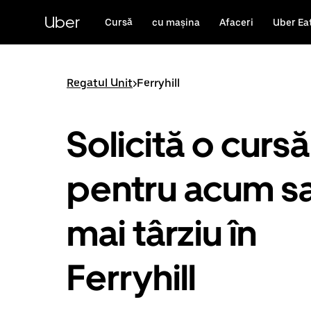
Accesează
direct
Uber
Cursă
cu mașina
Afaceri
Uber Ea
conținutul
principal
Regatul Unit
>
Ferryhill
Solicită o cursă
pentru acum s
mai târziu în
Ferryhill