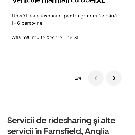
Vehicule mai mari cu UberXL
Căl
UberXL este disponibil pentru grupuri de până
Când 
la 6 persoane.
de g
prop
Află mai multe despre UberXL
Află
1/4
Servicii de ridesharing și alte
servicii în Farnsfield, Anglia