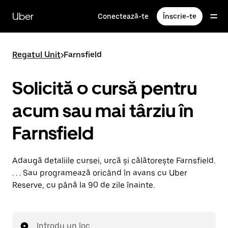
Accesează
direct
Uber
Conectează-te
Înscrie-te
conținutul
principal
Regatul Unit
>
Farnsfield
Solicită o cursă pentru
acum sau mai târziu în
Farnsfield
Adaugă detaliile cursei, urcă și călătorește Farnsfield.
. . . Sau programează oricând în avans cu Uber
Reserve, cu până la 90 de zile înainte.
Introdu un loc