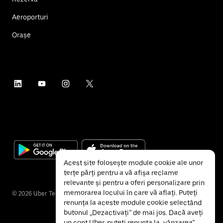
Aeroporturi
Orașe
Acest site folosește module cookie ale unor
terțe părți pentru a vă afișa reclame
relevante și pentru a oferi personalizare prin
memorarea locului în care vă aflați. Puteți
©
2026
Uber Technologies Inc.
renunța la aceste module cookie selectând
butonul „Dezactivați” de mai jos. Dacă aveți
un cont Uber, puteți renunța la „vânzarea”