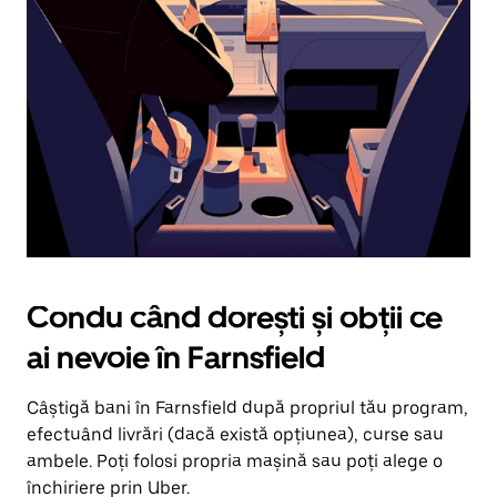
în
jos.
Închide
calendarul
apăsând
pe
butonul
Escape.
Condu când dorești și obții ce
ai nevoie în Farnsfield
Câștigă bani în Farnsfield după propriul tău program,
efectuând livrări (dacă există opțiunea), curse sau
ambele. Poți folosi propria mașină sau poți alege o
închiriere prin Uber.