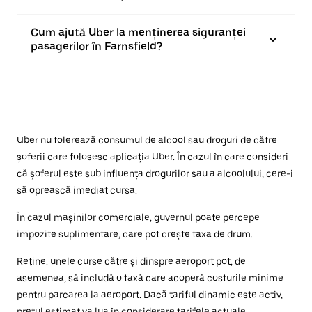
Cum ajută Uber la menținerea siguranței
pasagerilor în Farnsfield?
Uber nu tolerează consumul de alcool sau droguri de către
șoferii care folosesc aplicația Uber. În cazul în care consideri
că șoferul este sub influența drogurilor sau a alcoolului, cere-i
să oprească imediat cursa.
În cazul mașinilor comerciale, guvernul poate percepe
impozite suplimentare, care pot crește taxa de drum.
Reține: unele curse către și dinspre aeroport pot, de
asemenea, să includă o taxă care acoperă costurile minime
pentru parcarea la aeroport. Dacă tariful dinamic este activ,
prețul estimat va lua în considerare tarifele actuale.