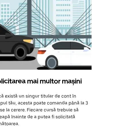
licitarea mai multor mașini
Uber Shu
ă există un singur titular de cont în
Opțiunea noa
pul tău, acesta poate comanda până la 3
pentru anumi
se la cerere. Fiecare cursă trebuie să
locații de 
eapă înainte de a putea fi solicitată
ătoarea.
Vezi disponib