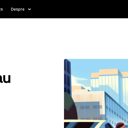
ts
Despre
au