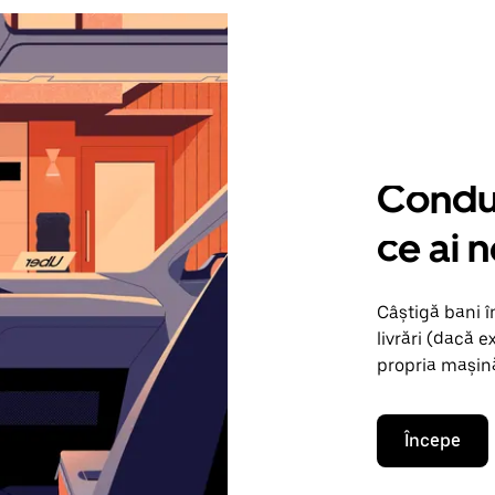
Condu 
ce ai 
Câștigă bani 
livrări (dacă e
propria mașină
Începe