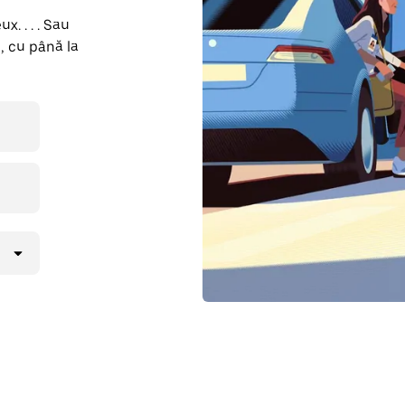
x. . . . Sau
, cu până la