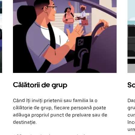
Călătorii de grup
So
Când îți inviți prietenii sau familia la o
Dac
călătorie de grup, fiecare persoană poate
gru
adăuga propriul punct de preluare sau de
cur
destinație.
înc
urm