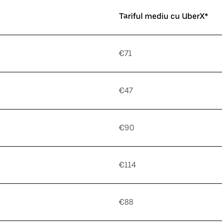
Tariful mediu cu UberX*
€71
€47
€90
€114
€88