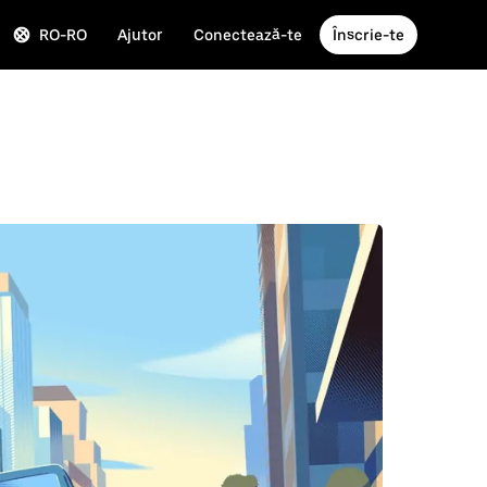
RO-RO
Ajutor
Conectează-te
Înscrie-te