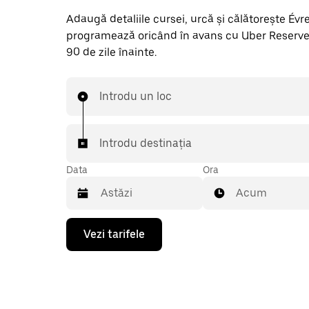
Adaugă detaliile cursei, urcă și călătorește Évreu
programează oricând în avans cu Uber Reserve
90 de zile înainte.
Introdu un loc
Introdu destinația
Data
Ora
Acum
Pentru
Vezi tarifele
a
deschide
calendarul
și
a
selecta