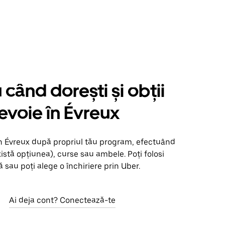
când dorești și obții
nevoie în Évreux
în Évreux după propriul tău program, efectuând
xistă opțiunea), curse sau ambele. Poți folosi
 sau poți alege o închiriere prin Uber.
Ai deja cont? Conectează-te