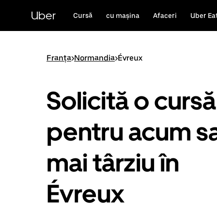
Accesează
direct
Uber
Cursă
cu mașina
Afaceri
Uber Ea
conținutul
principal
Franța
>
Normandia
>
Évreux
Solicită o cursă
pentru acum s
mai târziu în
Évreux