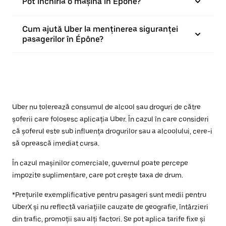
Pot închiria o mașină în Épône?
Cum ajută Uber la menținerea siguranței
pasagerilor în Épône?
Uber nu tolerează consumul de alcool sau droguri de către
șoferii care folosesc aplicația Uber. În cazul în care consideri
că șoferul este sub influența drogurilor sau a alcoolului, cere-i
să oprească imediat cursa.
În cazul mașinilor comerciale, guvernul poate percepe
impozite suplimentare, care pot crește taxa de drum.
*Prețurile exemplificative pentru pasageri sunt medii pentru
UberX și nu reflectă variațiile cauzate de geografie, întârzieri
din trafic, promoții sau alți factori. Se pot aplica tarife fixe și