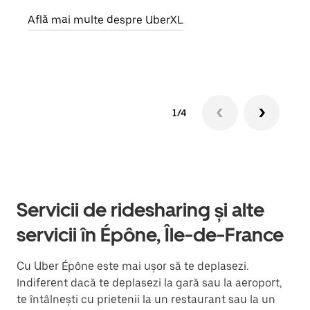
prop
Află mai multe despre UberXL
Află
1/4
Servicii de ridesharing și alte
servicii în Épône, Île-de-France
Cu Uber Épône este mai ușor să te deplasezi.
Indiferent dacă te deplasezi la gară sau la aeroport,
te întâlnești cu prietenii la un restaurant sau la un