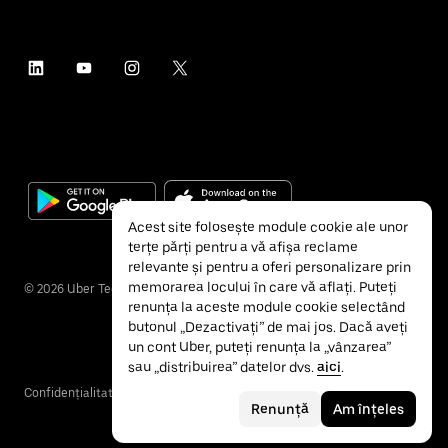
Acest site folosește module cookie ale unor
terțe părți pentru a vă afișa reclame
relevante și pentru a oferi personalizare prin
memorarea locului în care vă aflați. Puteți
©
2026
Uber Technologies Inc.
renunța la aceste module cookie selectând
butonul „Dezactivați” de mai jos. Dacă aveți
un cont Uber, puteți renunța la „vânzarea”
sau „distribuirea” datelor dvs.
aici
.
Confidențialitate
Accesibilitate
Termeni și condiții
Renunță
Am înțeles