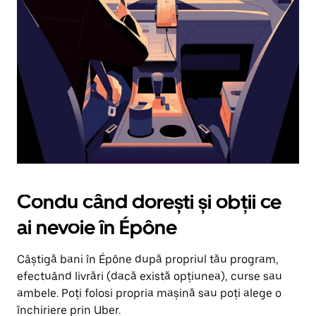
în
jos.
Închide
calendarul
apăsând
pe
butonul
Escape.
Condu când dorești și obții ce
ai nevoie în Épône
Câștigă bani în Épône după propriul tău program,
efectuând livrări (dacă există opțiunea), curse sau
ambele. Poți folosi propria mașină sau poți alege o
închiriere prin Uber.