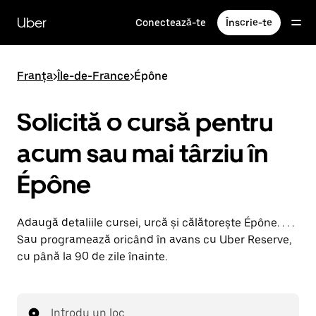
Accesează
direct
Uber
Conectează-te
Înscrie-te
conținutul
principal
Franța
>
Île-de-France
>
Épône
Solicită o cursă pentru
acum sau mai târziu în
Épône
Adaugă detaliile cursei, urcă și călătorește Épône. . . .
Sau programează oricând în avans cu Uber Reserve,
cu până la 90 de zile înainte.
Introdu un loc