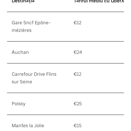
Destinația
Tariful mediu cu UberX*
Gare Sncf Epône-
€12
mézières
Auchan
€24
Carrefour Drive Flins
€12
sur Seine
Poissy
€25
Mantes la Jolie
€15