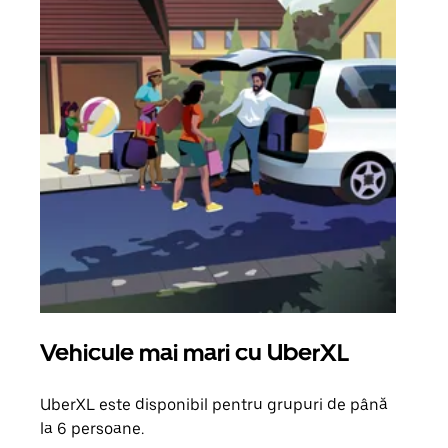
Vehicule mai mari cu UberXL
Căl
UberXL este disponibil pentru grupuri de până
Când 
la 6 persoane.
de g