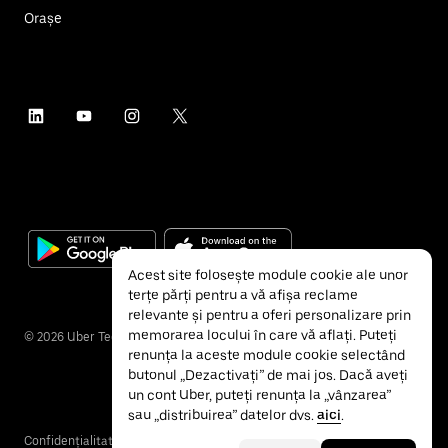
Orașe
Acest site folosește module cookie ale unor
terțe părți pentru a vă afișa reclame
relevante și pentru a oferi personalizare prin
memorarea locului în care vă aflați. Puteți
©
2026
Uber Technologies Inc.
renunța la aceste module cookie selectând
butonul „Dezactivați” de mai jos. Dacă aveți
un cont Uber, puteți renunța la „vânzarea”
sau „distribuirea” datelor dvs.
aici
.
Confidențialitate
Accesibilitate
Termeni și condiții