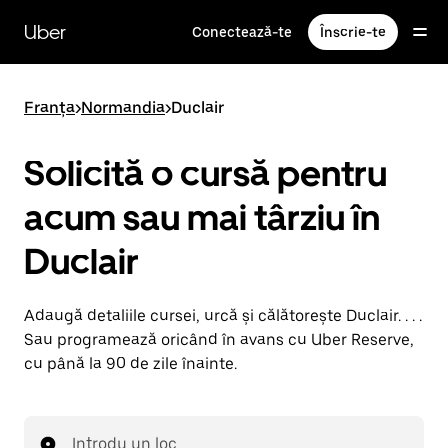
Accesează
direct
Uber
Conectează-te
Înscrie-te
conținutul
principal
Franța
>
Normandia
>
Duclair
Solicită o cursă pentru
acum sau mai târziu în
Duclair
Adaugă detaliile cursei, urcă și călătorește Duclair. . . .
Sau programează oricând în avans cu Uber Reserve,
cu până la 90 de zile înainte.
Introdu un loc