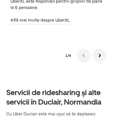
UberXL este disponibil pentru grupuri de până
Când 
la 6 persoane.
de g
prop
Află mai multe despre UberXL
Află
1/4
Servicii de ridesharing și alte
servicii în Duclair, Normandia
Cu Uber Duclair este mai ușor să te deplasezi.