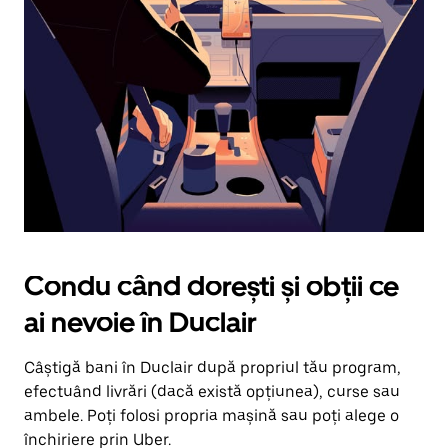
în
jos.
Închide
calendarul
apăsând
pe
butonul
Escape.
Condu când dorești și obții ce
ai nevoie în Duclair
Câștigă bani în Duclair după propriul tău program,
efectuând livrări (dacă există opțiunea), curse sau
ambele. Poți folosi propria mașină sau poți alege o
închiriere prin Uber.