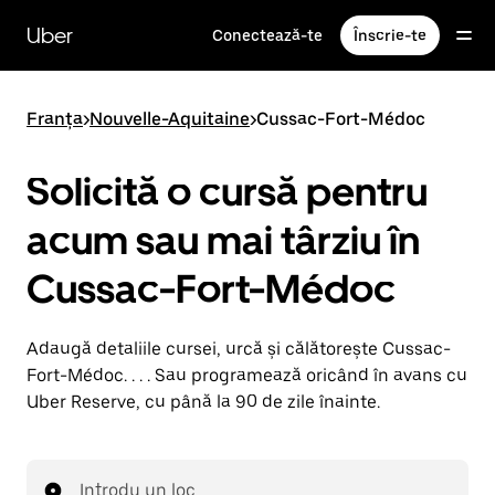
Accesează
direct
Uber
Conectează-te
Înscrie-te
conținutul
principal
Franța
>
Nouvelle-Aquitaine
>
Cussac-Fort-Médoc
Solicită o cursă pentru
acum sau mai târziu în
Cussac-Fort-Médoc
Adaugă detaliile cursei, urcă și călătorește Cussac-
Fort-Médoc. . . . Sau programează oricând în avans cu
Uber Reserve, cu până la 90 de zile înainte.
Introdu un loc