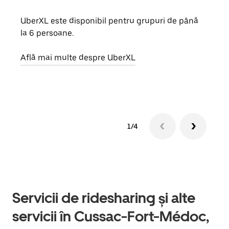
UberXL este disponibil pentru grupuri de până
Când 
la 6 persoane.
de g
prop
Află mai multe despre UberXL
Află
1/4
Servicii de ridesharing și alte
servicii în Cussac-Fort-Médoc,