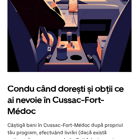
în
jos.
Închide
calendarul
apăsând
pe
butonul
Escape.
Condu când dorești și obții ce
ai nevoie în Cussac-Fort-
Médoc
Câștigă bani în Cussac-Fort-Médoc după propriul
tău program, efectuând livrări (dacă există