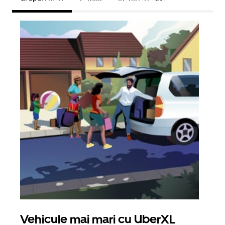
Vehicule mai mari cu UberXL
Căl