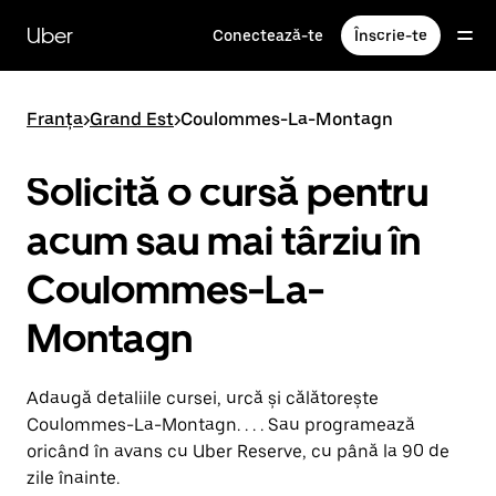
Accesează
direct
Uber
Conectează-te
Înscrie-te
conținutul
principal
Franța
>
Grand Est
>
Coulommes-La-Montagn
Solicită o cursă pentru
acum sau mai târziu în
Coulommes-La-
Montagn
Adaugă detaliile cursei, urcă și călătorește
Coulommes-La-Montagn. . . . Sau programează
oricând în avans cu Uber Reserve, cu până la 90 de
zile înainte.