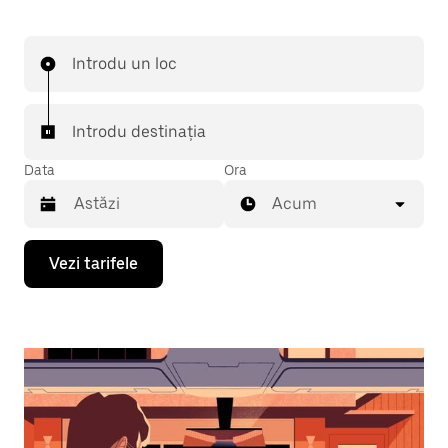
Introdu un loc
Introdu destinația
Data
Ora
Acum
Pentru
Vezi tarifele
a
deschide
calendarul
și
a
selecta
o
dată,
apasă
pe