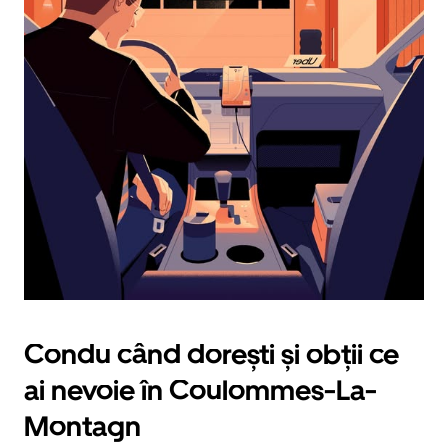
tasta
cu
săgeata
îndreptată
în
jos.
Închide
calendarul
apăsând
pe
butonul
Escape.
Condu când dorești și obții ce
ai nevoie în Coulommes-La-
Montagn