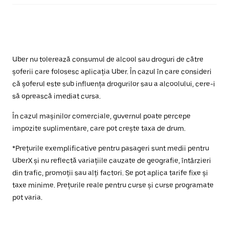
Uber nu tolerează consumul de alcool sau droguri de către
șoferii care folosesc aplicația Uber. În cazul în care consideri
că șoferul este sub influența drogurilor sau a alcoolului, cere-i
să oprească imediat cursa.
În cazul mașinilor comerciale, guvernul poate percepe
impozite suplimentare, care pot crește taxa de drum.
*Prețurile exemplificative pentru pasageri sunt medii pentru
UberX și nu reflectă variațiile cauzate de geografie, întârzieri
din trafic, promoții sau alți factori. Se pot aplica tarife fixe și
taxe minime. Prețurile reale pentru curse și curse programate
pot varia.