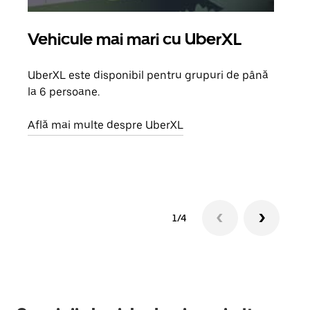
Vehicule mai mari cu UberXL
Căl
UberXL este disponibil pentru grupuri de până
Când 
la 6 persoane.
de g
prop
Află mai multe despre UberXL
Află
1/4