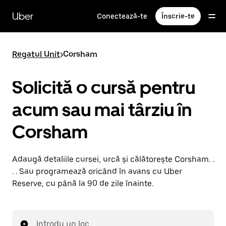
Accesează
direct
Uber
Conectează-te
Înscrie-te
conținutul
principal
Regatul Unit
>
Corsham
Solicită o cursă pentru
acum sau mai târziu în
Corsham
Adaugă detaliile cursei, urcă și călătorește Corsham. .
. . Sau programează oricând în avans cu Uber
Reserve, cu până la 90 de zile înainte.
Introdu un loc