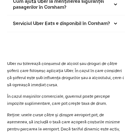
Cum ajută Uber la menținerea siguranței
pasagerilor în Corsham?
Serviciul Uber Eats e disponibil în Corsham?
Uber nu tolerează consumul de alcool sau droguri de către
șoferii care folosesc aplicația Uber. În cazul în care consideri
că șoferul este sub influența drogurilor sau a alcoolului, cere-i
să oprească imediat cursa.
În cazul mașinilor comerciale, guvernul poate percepe
impozite suplimentare, care pot crește taxa de drum.
Reține: unele curse către și dinspre aeroport pot, de
asemenea, să includă o taxă care acoperă costurile minime
pentru parcarea la aeroport. Dacă tariful dinamic este activ,