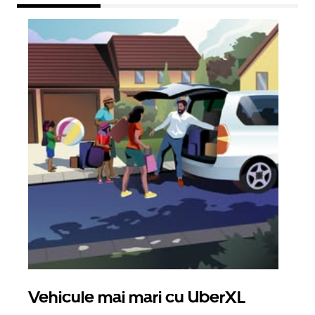
Vehicule mai mari cu UberXL
Căl