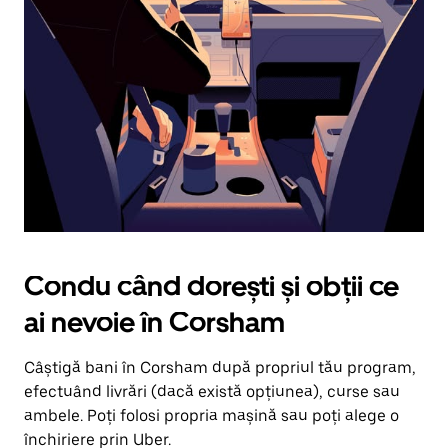
în
jos.
Închide
calendarul
apăsând
pe
butonul
Escape.
Condu când dorești și obții ce
ai nevoie în Corsham
Câștigă bani în Corsham după propriul tău program,
efectuând livrări (dacă există opțiunea), curse sau
ambele. Poți folosi propria mașină sau poți alege o
închiriere prin Uber.