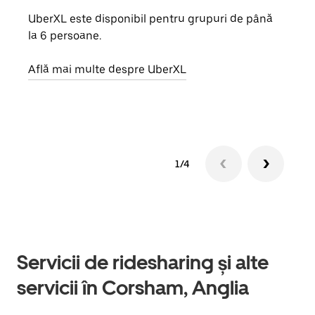
UberXL este disponibil pentru grupuri de până
Când 
la 6 persoane.
de g
prop
Află mai multe despre UberXL
Află
1/4
Servicii de ridesharing și alte
servicii în Corsham, Anglia