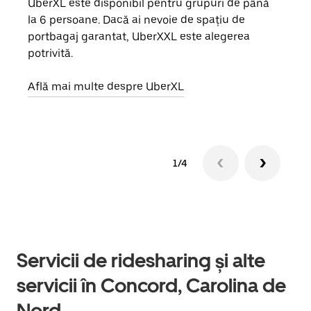
UberXL este disponibil pentru grupuri de până
Când 
la 6 persoane. Dacă ai nevoie de spațiu de
de g
portbagaj garantat, UberXXL este alegerea
prop
potrivită.
Află
Află mai multe despre UberXL
1/4
Servicii de ridesharing și alte
servicii în Concord, Carolina de
Nord