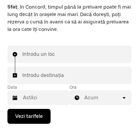
Sfat:
în Concord, timpul până la preluare poate fi mai
lung decât în orașele mai mari. Dacă dorești, poți
rezerva o cursă în avans ca să ai asigurată preluarea
la ora cate îți convine.
Introdu un loc
Introdu destinația
Data
Ora
Acum
Pentru
Vezi tarifele
a
deschide
calendarul
și