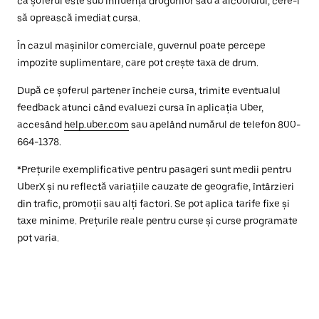
că șoferul este sub influența drogurilor sau a alcoolului, cere-i
să oprească imediat cursa.
În cazul mașinilor comerciale, guvernul poate percepe
impozite suplimentare, care pot crește taxa de drum.
După ce șoferul partener încheie cursa, trimite eventualul
feedback atunci când evaluezi cursa în aplicația Uber,
accesând
help.uber.com
sau apelând numărul de telefon 800-
664-1378.
*Prețurile exemplificative pentru pasageri sunt medii pentru
UberX și nu reflectă variațiile cauzate de geografie, întârzieri
din trafic, promoții sau alți factori. Se pot aplica tarife fixe și
taxe minime. Prețurile reale pentru curse și curse programate
pot varia.