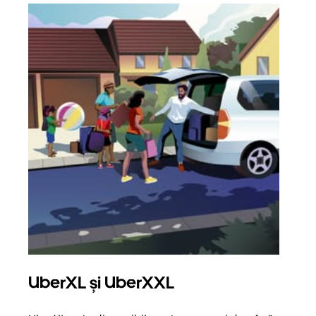
UberXL și UberXXL
Căl