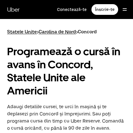
Accesează
direct
Uber
Conectează-te
Înscrie-te
conținutul
principal
Statele Unite
>
Carolina de Nord
>
Concord
Programează o cursă în
avans în Concord,
Statele Unite ale
Americii
Adaugi detaliile cursei, te urci în mașină și te
deplasezi prin Concord și împrejurimi. Sau poți
programa cursa din timp cu Uber Reserve. Comandă
o cursă oricând, cu până la 90 de zile în avans.