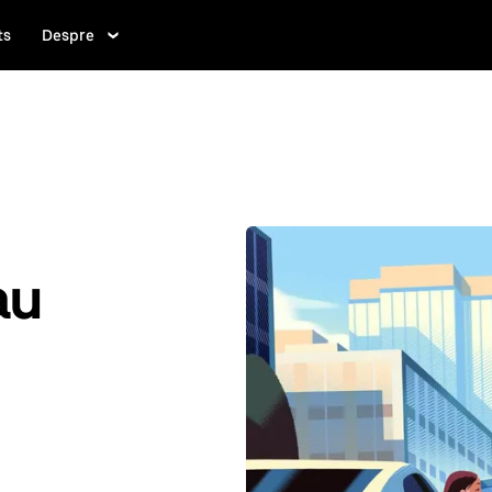
ts
Despre
au