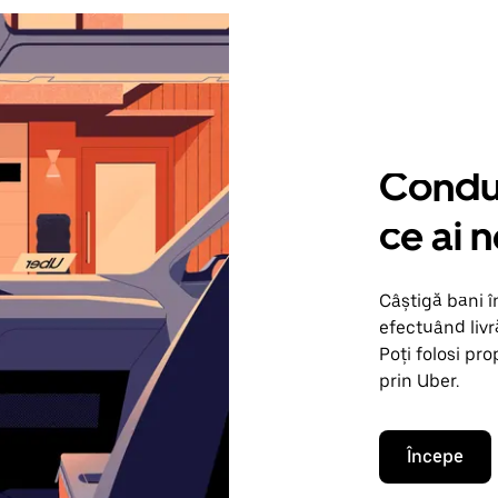
Condu 
ce ai 
Câștigă bani î
efectuând livr
Poți folosi pr
prin Uber.
Începe