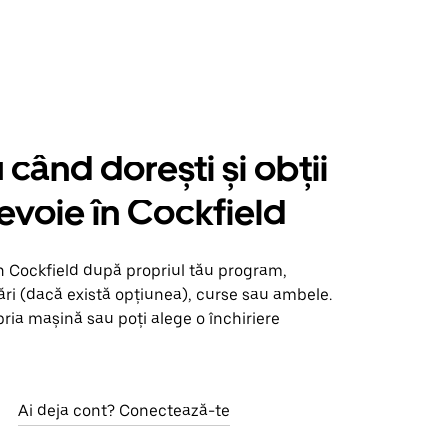
când dorești și obții
nevoie în Cockfield
n Cockfield după propriul tău program,
ări (dacă există opțiunea), curse sau ambele.
opria mașină sau poți alege o închiriere
Ai deja cont? Conectează-te