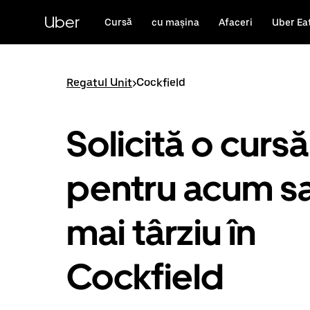
Accesează
direct
Uber
Cursă
cu mașina
Afaceri
Uber Ea
conținutul
principal
Regatul Unit
>
Cockfield
Solicită o cursă
pentru acum s
mai târziu în
Cockfield