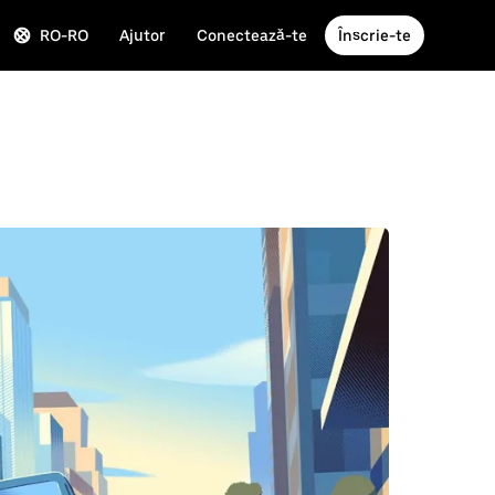
RO-RO
Ajutor
Conectează-te
Înscrie-te