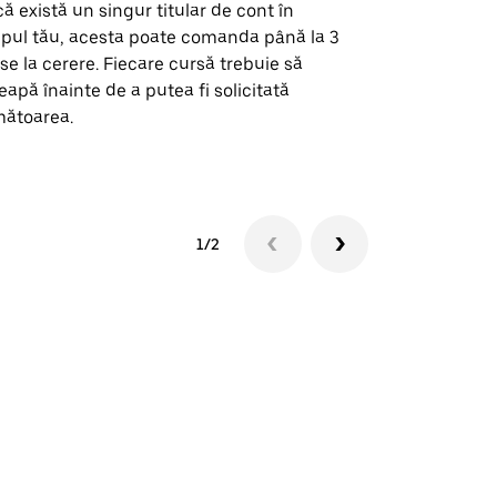
ă există un singur titular de cont în
Opțiunea noa
pul tău, acesta poate comanda până la 3
pentru anumi
se la cerere. Fiecare cursă trebuie să
locații de 
eapă înainte de a putea fi solicitată
ătoarea.
Vezi disponib
1/2