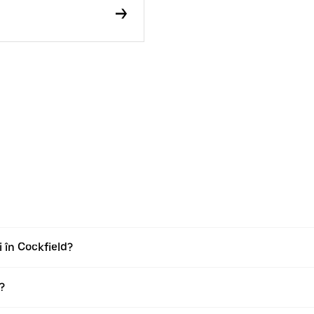
i în Cockfield?
?