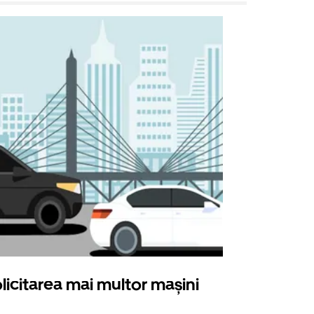
licitarea mai multor mașini
Uber Shu