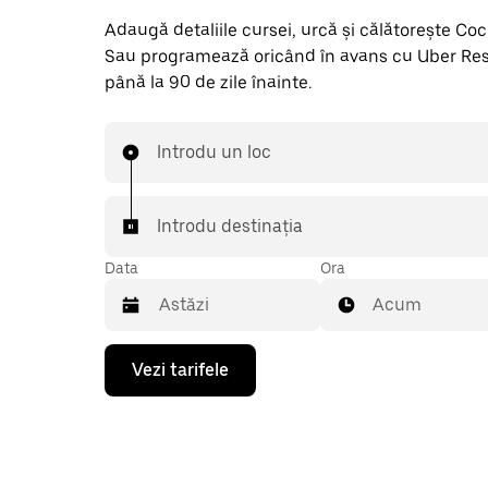
Adaugă detaliile cursei, urcă și călătorește Cockfi
Sau programează oricând în avans cu Uber Res
până la 90 de zile înainte.
Introdu un loc
Introdu destinația
Data
Ora
Acum
Pentru
Vezi tarifele
a
deschide
calendarul
și
a
selecta