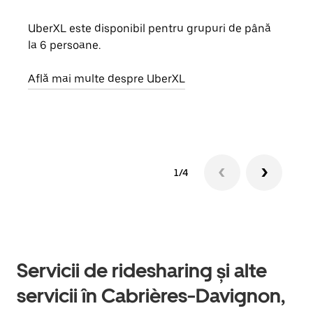
UberXL este disponibil pentru grupuri de până
Când 
la 6 persoane.
de g
prop
Află mai multe despre UberXL
Află
1/4
Servicii de ridesharing și alte
servicii în Cabrières-Davignon,