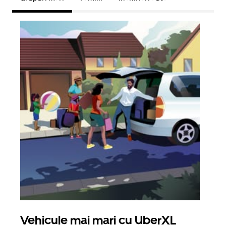
Vehicule mai mari cu UberXL
Căl