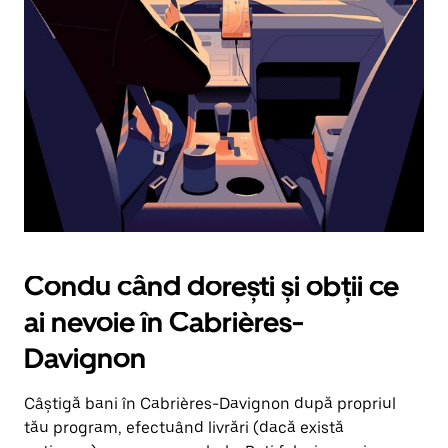
în
jos.
Închide
calendarul
apăsând
pe
butonul
Escape.
Condu când dorești și obții ce
ai nevoie în Cabrières-
Davignon
Câștigă bani în Cabrières-Davignon după propriul
tău program, efectuând livrări (dacă există