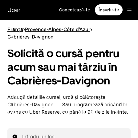
Accesează
direct
Uber
Conectează-te
Înscrie-te
conținutul
principal
Franța
>
Provence-Alpes-Côte d'Azur
>
Cabrières-Davignon
Solicită o cursă pentru
acum sau mai târziu în
Cabrières-Davignon
Adaugă detaliile cursei, urcă și călătorește
Cabrières-Davignon. . . . Sau programează oricând în
avans cu Uber Reserve, cu până la 90 de zile înainte.
Introdu un loc