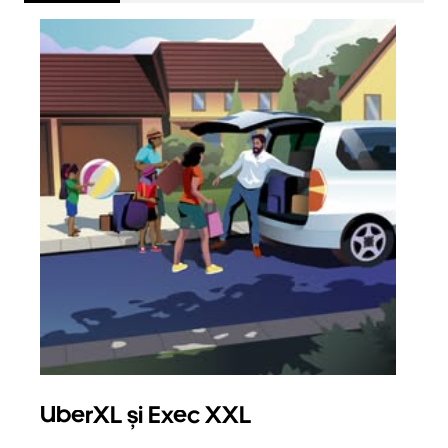
UberXL și Exec XXL
Căl