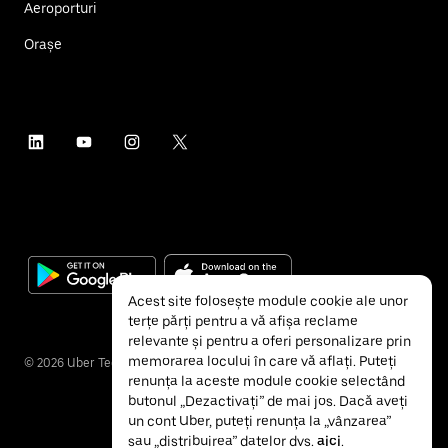
Aeroporturi
Orașe
Acest site folosește module cookie ale unor
terțe părți pentru a vă afișa reclame
relevante și pentru a oferi personalizare prin
memorarea locului în care vă aflați. Puteți
©
2026
Uber Technologies Inc.
renunța la aceste module cookie selectând
butonul „Dezactivați” de mai jos. Dacă aveți
un cont Uber, puteți renunța la „vânzarea”
sau „distribuirea” datelor dvs.
aici
.