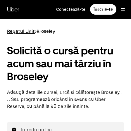
Accesează
direct
Uber
Conectează-te
Înscrie-te
conținutul
principal
Regatul Unit
>
Broseley
Solicită o cursă pentru
acum sau mai târziu în
Broseley
Adaugă detaliile cursei, urcă și călătorește Broseley. .
. . Sau programează oricând în avans cu Uber
Reserve, cu până la 90 de zile înainte.
Introdu un loc