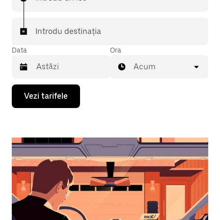
Introdu destinația
Data
Ora
Acum
Pentru
Vezi tarifele
a
deschide
calendarul
și
a
selecta
o
dată,
apasă
pe
tasta
cu
săgeata
îndreptată