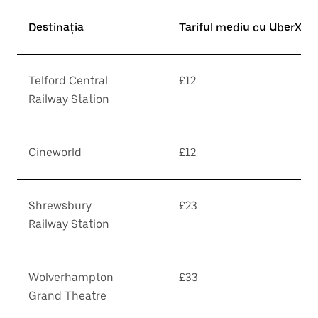
Destinația
Tariful mediu cu UberX*
Telford Central
£12
Railway Station
Cineworld
£12
Shrewsbury
£23
Railway Station
Wolverhampton
£33
Grand Theatre