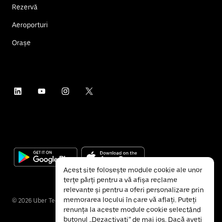
Rezervă
Aeroporturi
Orașe
Acest site folosește module cookie ale unor
terțe părți pentru a vă afișa reclame
relevante și pentru a oferi personalizare prin
memorarea locului în care vă aflați. Puteți
©
2026
Uber Technologies Inc.
renunța la aceste module cookie selectând
butonul „Dezactivați” de mai jos. Dacă aveți