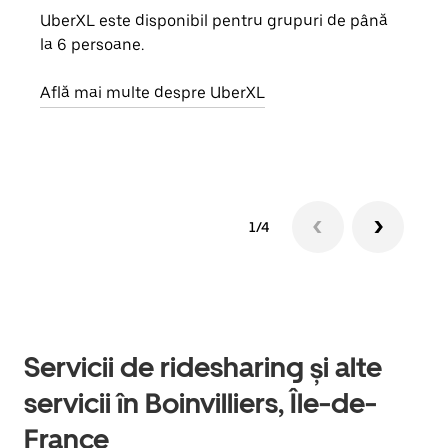
UberXL este disponibil pentru grupuri de până
Când 
la 6 persoane.
de g
prop
Află mai multe despre UberXL
Află
1/4
Servicii de ridesharing și alte
servicii în Boinvilliers, Île-de-
France