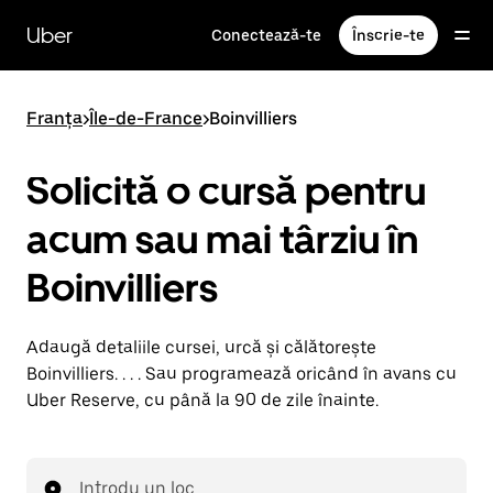
Accesează
direct
Uber
Conectează-te
Înscrie-te
conținutul
principal
Franța
>
Île-de-France
>
Boinvilliers
Solicită o cursă pentru
acum sau mai târziu în
Boinvilliers
Adaugă detaliile cursei, urcă și călătorește
Boinvilliers. . . . Sau programează oricând în avans cu
Uber Reserve, cu până la 90 de zile înainte.
Introdu un loc