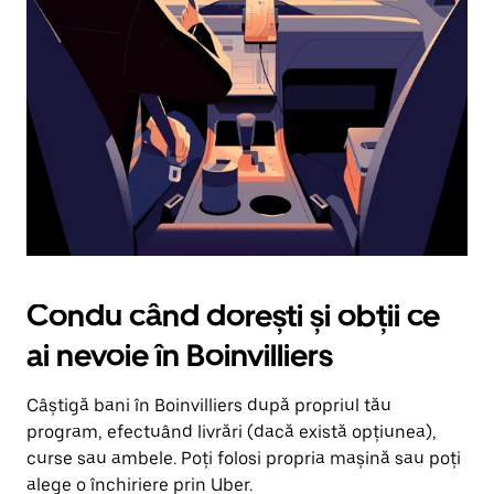
în
jos.
Închide
calendarul
apăsând
pe
butonul
Escape.
Condu când dorești și obții ce
ai nevoie în Boinvilliers
Câștigă bani în Boinvilliers după propriul tău
program, efectuând livrări (dacă există opțiunea),
curse sau ambele. Poți folosi propria mașină sau poți
alege o închiriere prin Uber.