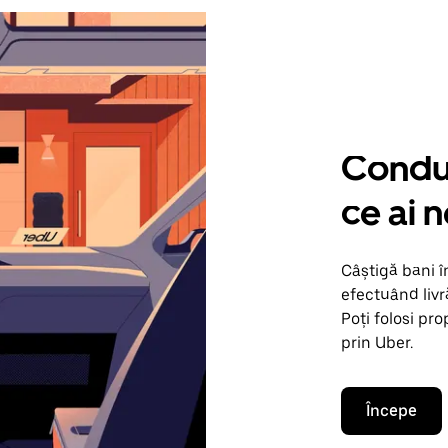
Condu 
ce ai n
Câștigă bani î
efectuând livr
Poți folosi pr
prin Uber.
Începe