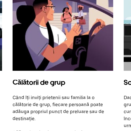
Călătorii de grup
So
Când îți inviți prietenii sau familia la o
Dac
călătorie de grup, fiecare persoană poate
gru
adăuga propriul punct de preluare sau de
cur
destinație.
înc
urm