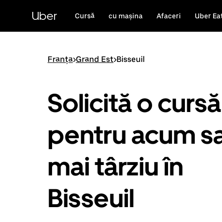
Accesează
direct
Uber
Cursă
cu mașina
Afaceri
Uber Ea
conținutul
principal
Franța
>
Grand Est
>
Bisseuil
Solicită o cursă
pentru acum s
mai târziu în
Bisseuil