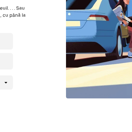
il. . . . Sau
, cu până la