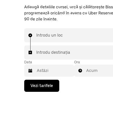
Adaugă detaliile cursei, urcă și călătorește Bisseu
programează oricând în avans cu Uber Reserve
90 de zile înainte.
Introdu un loc
Introdu destinația
Data
Ora
Acum
Pentru
Vezi tarifele
a
deschide
calendarul
și
a
selecta