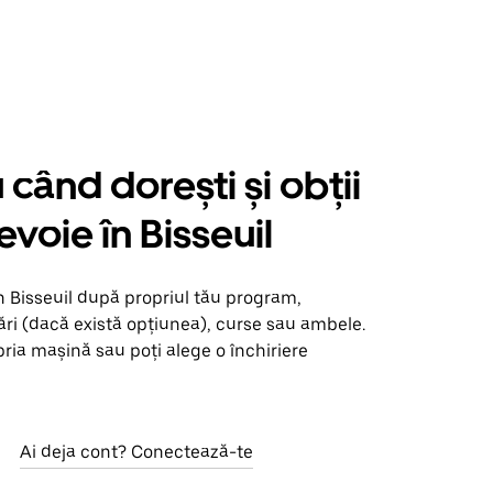
când dorești și obții
evoie în Bisseuil
n Bisseuil după propriul tău program,
ări (dacă există opțiunea), curse sau ambele.
opria mașină sau poți alege o închiriere
Ai deja cont? Conectează-te