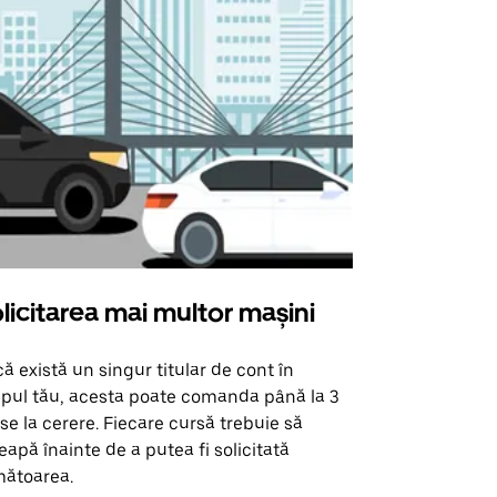
licitarea mai multor mașini
Uber Shu
ă există un singur titular de cont în
Opțiunea noa
pul tău, acesta poate comanda până la 3
pentru anumi
se la cerere. Fiecare cursă trebuie să
locații de 
eapă înainte de a putea fi solicitată
ătoarea.
Vezi disponib