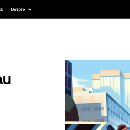
ts
Despre
au