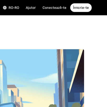
RO-RO
Ajutor
Conectează-te
Înscrie-te