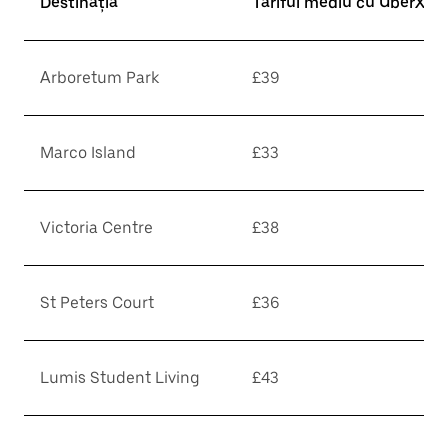
Destinația
Tariful mediu cu UberX*
Arboretum Park
£39
Marco Island
£33
Victoria Centre
£38
St Peters Court
£36
Lumis Student Living
£43