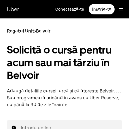
Accesează
direct
Uber
Conectează-te
Înscrie-te
conținutul
principal
Regatul Unit
>
Belvoir
Solicită o cursă pentru
acum sau mai târziu în
Belvoir
Adaugă detaliile cursei, urcă și călătorește Belvoir. . . .
Sau programează oricând în avans cu Uber Reserve,
cu până la 90 de zile înainte.
Introdu un loc