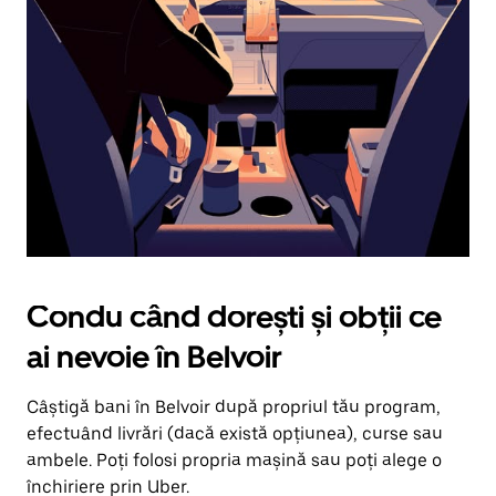
în
jos.
Închide
calendarul
apăsând
pe
butonul
Escape.
Condu când dorești și obții ce
ai nevoie în Belvoir
Câștigă bani în Belvoir după propriul tău program,
efectuând livrări (dacă există opțiunea), curse sau
ambele. Poți folosi propria mașină sau poți alege o
închiriere prin Uber.