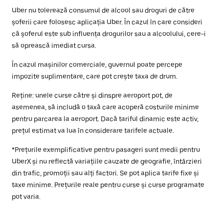
Uber nu tolerează consumul de alcool sau droguri de către
șoferii care folosesc aplicația Uber. În cazul în care consideri
că șoferul este sub influența drogurilor sau a alcoolului, cere-i
să oprească imediat cursa.
În cazul mașinilor comerciale, guvernul poate percepe
impozite suplimentare, care pot crește taxa de drum.
Reține: unele curse către și dinspre aeroport pot, de
asemenea, să includă o taxă care acoperă costurile minime
pentru parcarea la aeroport. Dacă tariful dinamic este activ,
prețul estimat va lua în considerare tarifele actuale.
*Prețurile exemplificative pentru pasageri sunt medii pentru
UberX și nu reflectă variațiile cauzate de geografie, întârzieri
din trafic, promoții sau alți factori. Se pot aplica tarife fixe și
taxe minime. Prețurile reale pentru curse și curse programate
pot varia.