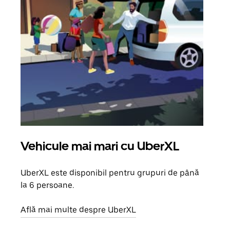
Vehicule mai mari cu UberXL
Căl
UberXL este disponibil pentru grupuri de până
Când 
la 6 persoane.
de g
prop
Află mai multe despre UberXL
Află