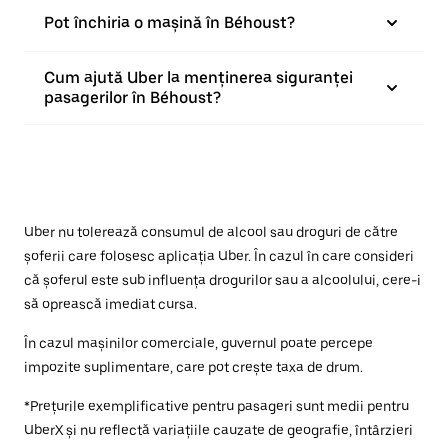
Pot închiria o mașină în Béhoust?
Cum ajută Uber la menținerea siguranței
pasagerilor în Béhoust?
Uber nu tolerează consumul de alcool sau droguri de către
șoferii care folosesc aplicația Uber. În cazul în care consideri
că șoferul este sub influența drogurilor sau a alcoolului, cere-i
să oprească imediat cursa.
În cazul mașinilor comerciale, guvernul poate percepe
impozite suplimentare, care pot crește taxa de drum.
*Prețurile exemplificative pentru pasageri sunt medii pentru
UberX și nu reflectă variațiile cauzate de geografie, întârzieri