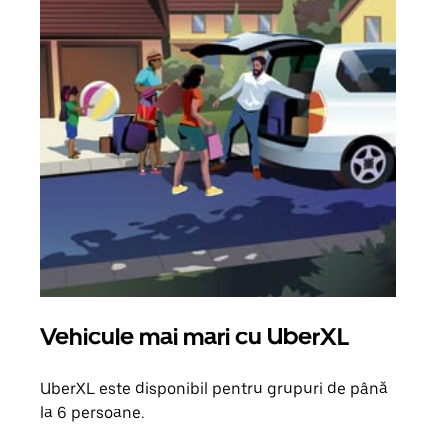
Vehicule mai mari cu UberXL
Căl
UberXL este disponibil pentru grupuri de până
Când 
la 6 persoane.
de g
prop