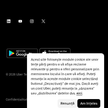
Acest site folosește module cookie ale unor
terțe părți pentru a vă afișa reclame
relevante și pentru a oferi personalizare prin
memorarea locului în care vă aflați. Puteți
©
2026
Uber Technologies Inc.
renunța la aceste module cookie selectând
butonul „Dezactivați” de mai jos. Dacă aveți
un cont Uber, puteți renunța la „vânzarea”
sau „distribuirea” datelor dvs.
aici
.
Confidențialitate
Accesibilitate
Termeni și condiții
Renunță
Am înțeles