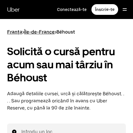
Accesează
direct
Uber
Conectează-te
Înscrie-te
conținutul
principal
Franța
>
Île-de-France
>
Béhoust
Solicită o cursă pentru
acum sau mai târziu în
Béhoust
Adaugă detaliile cursei, urcă și călătorește Béhoust. .
. . Sau programează oricând în avans cu Uber
Reserve, cu până la 90 de zile înainte.
Introdu un loc