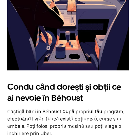
în
jos.
Închide
calendarul
apăsând
pe
butonul
Escape.
Condu când dorești și obții ce
ai nevoie în Béhoust
Câștigă bani în Béhoust după propriul tău program,
efectuând livrări (dacă există opțiunea), curse sau
ambele. Poți folosi propria mașină sau poți alege o
închiriere prin Uber.