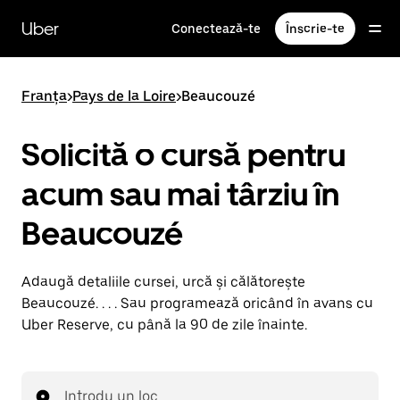
Accesează
direct
Uber
Conectează-te
Înscrie-te
conținutul
principal
Franța
>
Pays de la Loire
>
Beaucouzé
Solicită o cursă pentru
acum sau mai târziu în
Beaucouzé
Adaugă detaliile cursei, urcă și călătorește
Beaucouzé. . . . Sau programează oricând în avans cu
Uber Reserve, cu până la 90 de zile înainte.
Introdu un loc