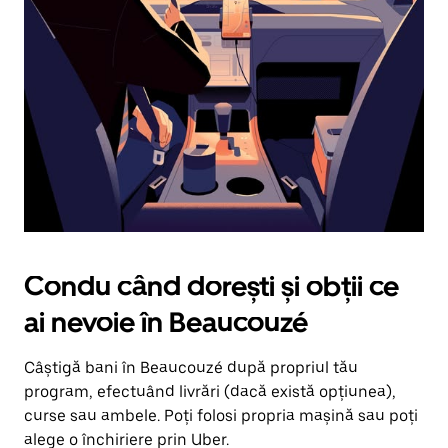
în
jos.
Închide
calendarul
apăsând
pe
butonul
Escape.
Condu când dorești și obții ce
ai nevoie în Beaucouzé
Câștigă bani în Beaucouzé după propriul tău
program, efectuând livrări (dacă există opțiunea),
curse sau ambele. Poți folosi propria mașină sau poți
alege o închiriere prin Uber.