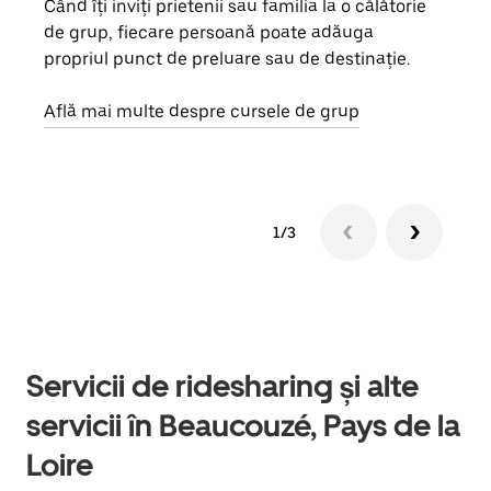
Când îți inviți prietenii sau familia la o călătorie
Dacă
de grup, fiecare persoană poate adăuga
tău,
propriul punct de preluare sau de destinație.
cere
de a
Află mai multe despre cursele de grup
1/3
Servicii de ridesharing și alte
servicii în Beaucouzé, Pays de la
Loire