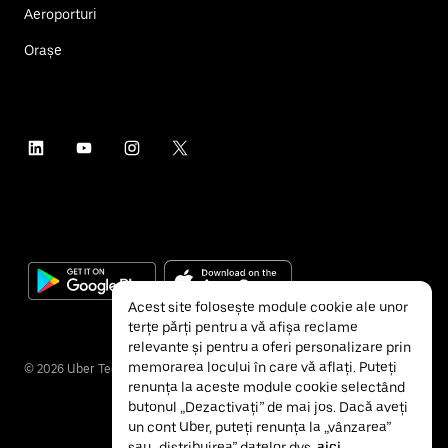
Aeroporturi
Orașe
Acest site folosește module cookie ale unor
terțe părți pentru a vă afișa reclame
relevante și pentru a oferi personalizare prin
memorarea locului în care vă aflați. Puteți
©
2026
Uber Technologies Inc.
renunța la aceste module cookie selectând
butonul „Dezactivați” de mai jos. Dacă aveți
un cont Uber, puteți renunța la „vânzarea”
sau „distribuirea” datelor dvs.
aici
.