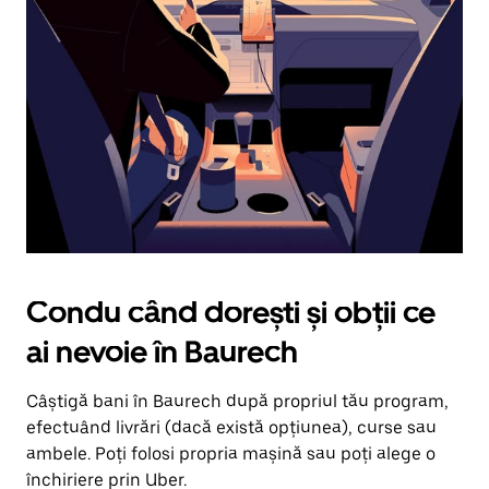
în
jos.
Închide
calendarul
apăsând
pe
butonul
Escape.
Condu când dorești și obții ce
ai nevoie în Baurech
Câștigă bani în Baurech după propriul tău program,
efectuând livrări (dacă există opțiunea), curse sau
ambele. Poți folosi propria mașină sau poți alege o
închiriere prin Uber.