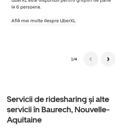
UberXL este disponibil pentru grupuri de până
Când 
la 6 persoane.
de g
prop
Află mai multe despre UberXL
Află
1/4
Servicii de ridesharing și alte
servicii în Baurech, Nouvelle-
Aquitaine