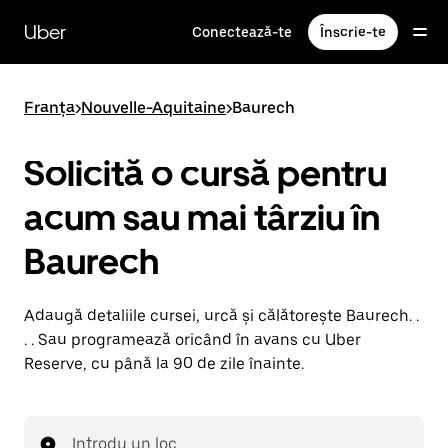
Accesează
direct
Uber
Conectează-te
Înscrie-te
conținutul
principal
Franța
>
Nouvelle-Aquitaine
>
Baurech
Solicită o cursă pentru
acum sau mai târziu în
Baurech
Adaugă detaliile cursei, urcă și călătorește Baurech. .
. . Sau programează oricând în avans cu Uber
Reserve, cu până la 90 de zile înainte.
Introdu un loc