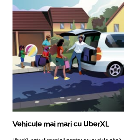
Vehicule mai mari cu UberXL
Căl