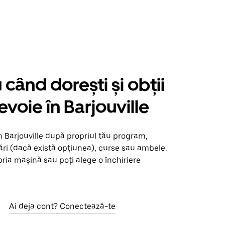
când dorești și obții
evoie în Barjouville
n Barjouville după propriul tău program,
ări (dacă există opțiunea), curse sau ambele.
opria mașină sau poți alege o închiriere
Ai deja cont? Conectează-te