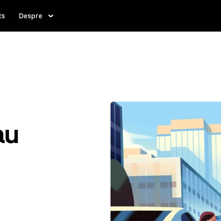
ts
Despre
au