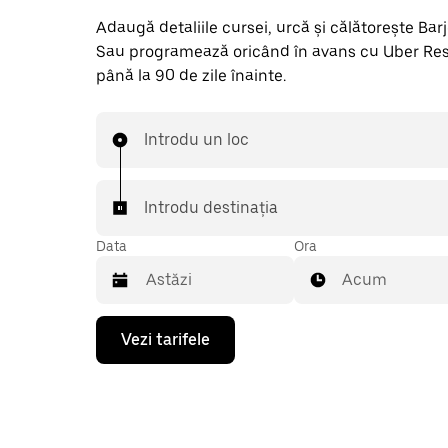
Adaugă detaliile cursei, urcă și călătorește Barjouv
Sau programează oricând în avans cu Uber Res
până la 90 de zile înainte.
Introdu un loc
Introdu destinația
Data
Ora
Acum
Pentru
Vezi tarifele
a
deschide
calendarul
și
a
selecta