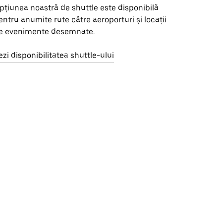
pțiunea noastră de shuttle este disponibilă
entru anumite rute către aeroporturi și locații
e evenimente desemnate.
ezi disponibilitatea shuttle-ului