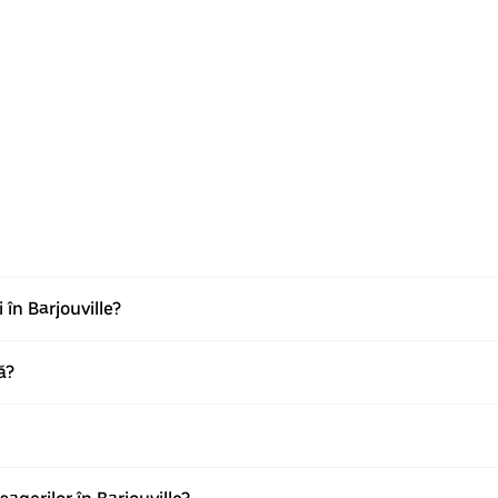
 în Barjouville?
ă?