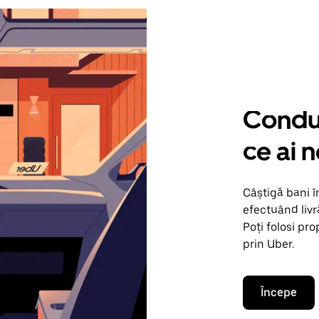
Condu 
ce ai n
Câștigă bani î
efectuând livr
Poți folosi pr
prin Uber.
Începe