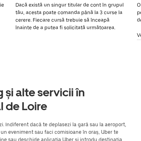
ie
Dacă există un singur titular de cont în grupul
O
tău, acesta poate comanda până la 3 curse la
p
cerere. Fiecare cursă trebuie să înceapă
d
înainte de a putea fi solicitată următoarea.
V
și alte servicii în
l de Loire
i. Indiferent dacă te deplasezi la gară sau la aeroport,
la un eveniment sau faci comisioane în oraș, Uber te
ine sau deschide aplicația Uber și introdu destinația