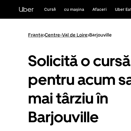
Accesează
direct
Uber
Cursă
cu mașina
Afaceri
Uber Ea
conținutul
principal
Franța
>
Centre-Val de Loire
>
Barjouville
Solicită o cursă
pentru acum s
mai târziu în
Barjouville