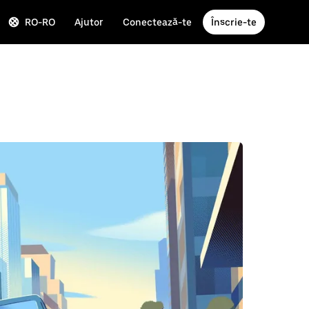
RO-RO
Ajutor
Conectează-te
Înscrie-te