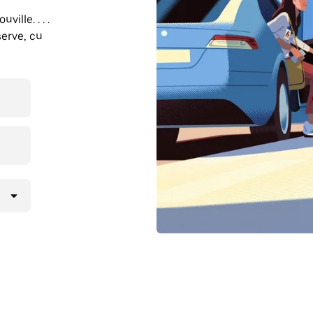
ille. . . .
erve, cu