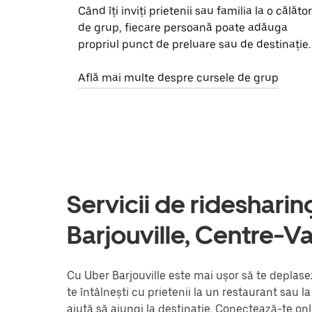
Când îți inviți prietenii sau familia la o călător
de grup, fiecare persoană poate adăuga
propriul punct de preluare sau de destinație.
Află mai multe despre cursele de grup
Servicii de ridesharing 
Barjouville, Centre-Va
Cu Uber Barjouville este mai ușor să te deplasez
te întâlnești cu prietenii la un restaurant sau 
ajută să ajungi la destinație. Conectează-te onl