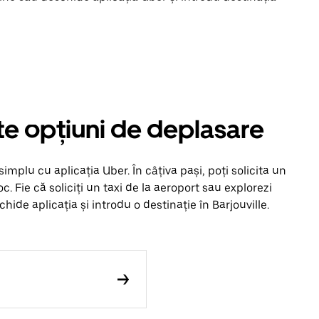
alte opțiuni de deplasare
implu cu aplicația Uber. În câțiva pași, poți solicita un
loc. Fie că soliciți un taxi de la aeroport sau explorezi
ide aplicația și introdu o destinație în Barjouville.