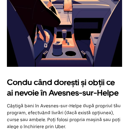
în
jos.
Închide
calendarul
apăsând
pe
butonul
Escape.
Condu când dorești și obții ce
ai nevoie în Avesnes-sur-Helpe
Câștigă bani în Avesnes-sur-Helpe după propriul tău
program, efectuând livrări (dacă există opțiunea),
curse sau ambele. Poți folosi propria mașină sau poți
alege o închiriere prin Uber.