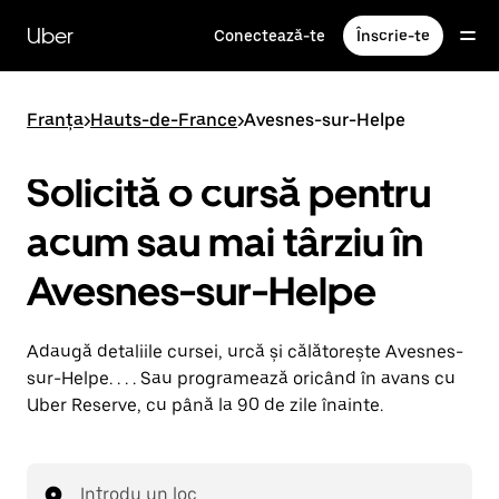
Accesează
direct
Uber
Conectează-te
Înscrie-te
conținutul
principal
Franța
>
Hauts-de-France
>
Avesnes-sur-Helpe
Solicită o cursă pentru
acum sau mai târziu în
Avesnes-sur-Helpe
Adaugă detaliile cursei, urcă și călătorește Avesnes-
sur-Helpe. . . . Sau programează oricând în avans cu
Uber Reserve, cu până la 90 de zile înainte.
Introdu un loc