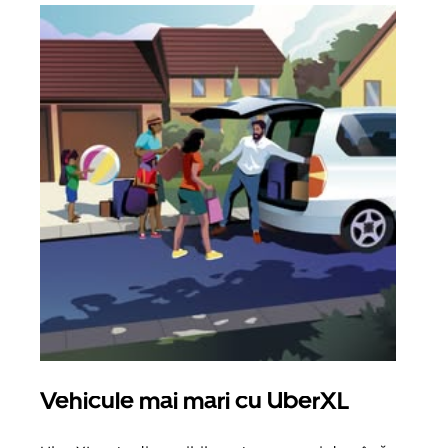
Vehicule mai mari cu UberXL
Căl