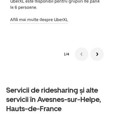
UberXL este disponibil pentru grupuri de până
Când 
la 6 persoane.
de g
prop
Află mai multe despre UberXL
Află
1/4
Servicii de ridesharing și alte
servicii în Avesnes-sur-Helpe,
Hauts-de-France