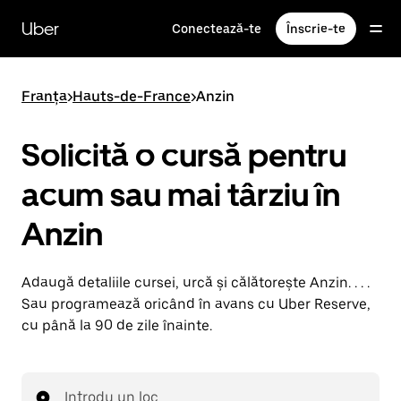
Accesează
direct
Uber
Conectează-te
Înscrie-te
conținutul
principal
Franța
>
Hauts-de-France
>
Anzin
Solicită o cursă pentru
acum sau mai târziu în
Anzin
Adaugă detaliile cursei, urcă și călătorește Anzin. . . .
Sau programează oricând în avans cu Uber Reserve,
cu până la 90 de zile înainte.
Introdu un loc