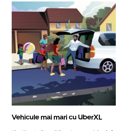
Vehicule mai mari cu UberXL
Căl