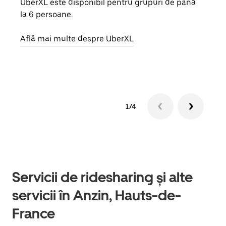
UberXL este disponibil pentru grupuri de până
Când 
la 6 persoane.
de g
prop
Află mai multe despre UberXL
Află
1/4
Servicii de ridesharing și alte
servicii în Anzin, Hauts-de-
France