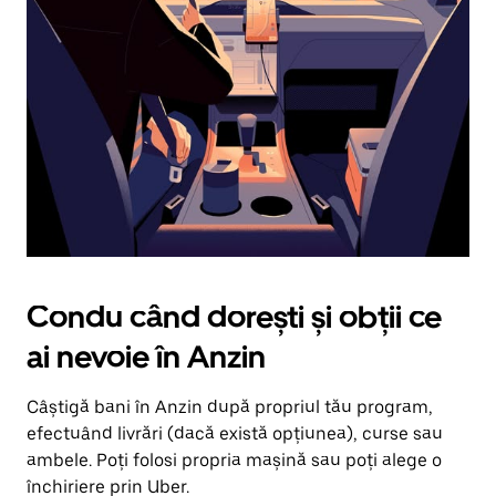
în
jos.
Închide
calendarul
apăsând
pe
butonul
Escape.
Condu când dorești și obții ce
ai nevoie în Anzin
Câștigă bani în Anzin după propriul tău program,
efectuând livrări (dacă există opțiunea), curse sau
ambele. Poți folosi propria mașină sau poți alege o
închiriere prin Uber.