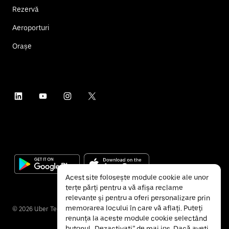
Rezervă
Aeroporturi
Orașe
Acest site folosește module cookie ale unor
terțe părți pentru a vă afișa reclame
relevante și pentru a oferi personalizare prin
memorarea locului în care vă aflați. Puteți
©
2026
Uber Technologies Inc.
renunța la aceste module cookie selectând
butonul „Dezactivați” de mai jos. Dacă aveți