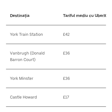
Destinația
Tariful mediu cu UberX*
York Train Station
£42
Vanbrugh (Donald
£36
Barron Court)
York Minster
£36
Castle Howard
£17