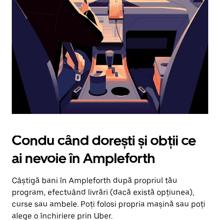
în
jos.
Închide
calendarul
apăsând
pe
butonul
Escape.
Condu când dorești și obții ce
ai nevoie în Ampleforth
Câștigă bani în Ampleforth după propriul tău
program, efectuând livrări (dacă există opțiunea),
curse sau ambele. Poți folosi propria mașină sau poți
alege o închiriere prin Uber.