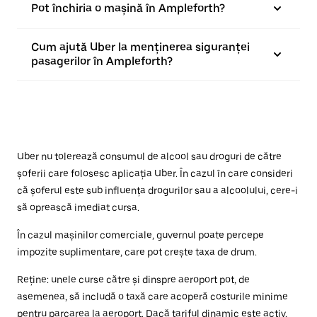
Pot închiria o mașină în Ampleforth?
Cum ajută Uber la menținerea siguranței
pasagerilor în Ampleforth?
Uber nu tolerează consumul de alcool sau droguri de către
șoferii care folosesc aplicația Uber. În cazul în care consideri
că șoferul este sub influența drogurilor sau a alcoolului, cere-i
să oprească imediat cursa.
În cazul mașinilor comerciale, guvernul poate percepe
impozite suplimentare, care pot crește taxa de drum.
Reține: unele curse către și dinspre aeroport pot, de
asemenea, să includă o taxă care acoperă costurile minime
pentru parcarea la aeroport. Dacă tariful dinamic este activ,