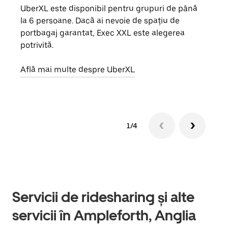
UberXL este disponibil pentru grupuri de până
Când 
la 6 persoane. Dacă ai nevoie de spațiu de
de g
portbagaj garantat, Exec XXL este alegerea
prop
potrivită.
Află
Află mai multe despre UberXL
1/4
Servicii de ridesharing și alte
servicii în Ampleforth, Anglia