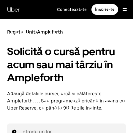
Accesează
direct
Uber
Conectează-te
Înscrie-te
conținutul
principal
Regatul Unit
>
Ampleforth
Solicită o cursă pentru
acum sau mai târziu în
Ampleforth
Adaugă detaliile cursei, urcă și călătorește
Ampleforth. . . . Sau programează oricând în avans cu
Uber Reserve, cu până la 90 de zile înainte.
Introdu un loc