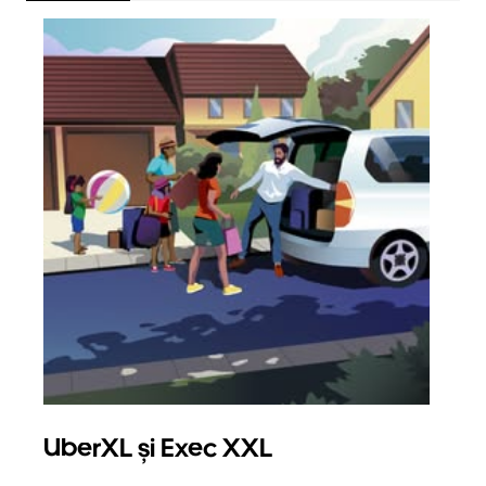
UberXL și Exec XXL
Căl