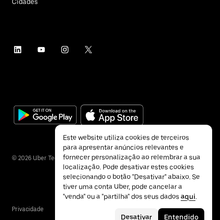
Cidades
Este website utiliza cookies de terceiros
para apresentar anúncios relevantes e
fornecer personalização ao relembrar a sua
©
2026
Uber Technologies Inc.
localização. Pode desativar estes cookies
selecionando o botão "Desativar" abaixo. Se
tiver uma conta Uber, pode cancelar a
"venda" ou a "partilha" dos seus dados
aqui
.
Privacidade
Acessibilidade
Termos
Desativar
Entendido