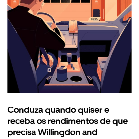
selecionar
uma
data.
Prima
o
botão
Esc
para
fechar
o
calendário.
Conduza quando quiser e
receba os rendimentos de que
precisa Willingdon and