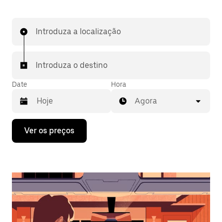
Introduza a localização
Introduza o destino
Date
Hora
Agora
Prima
Ver os preços
a
tecla
da
seta
para
interagir
com
o
calendário
e