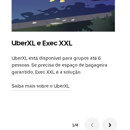
UberXL e Exec XXL
Vi
UberXL está disponível para grupos até 6
Quan
pessoas. Se precisa de espaço de bagageira
para
garantido, Exec XXL é a solução.
pode
ou d
Saiba mais sobre o UberXL
Saib
1/4