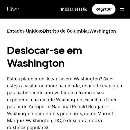
Avançar
para
Uber
Iniciar sessão
Registar
o
conteúdo
principal
Estados Unidos
>
Distrito de Columbia
>
Washington
Deslocar-se em
Washington
Está a planear deslocar-se em Washington? Quer
esteja a visitar ou more na cidade, consulte este guia
para saber como aproveitar ao máximo a sua
experiência na cidade Washington. Escolha a Uber
para ir do Aeroporto Nacional Ronald Reagan –
Washington para hotéis populares, como Marriott
Marquis Washington, DC, e descubra rotas e
destinos populares.