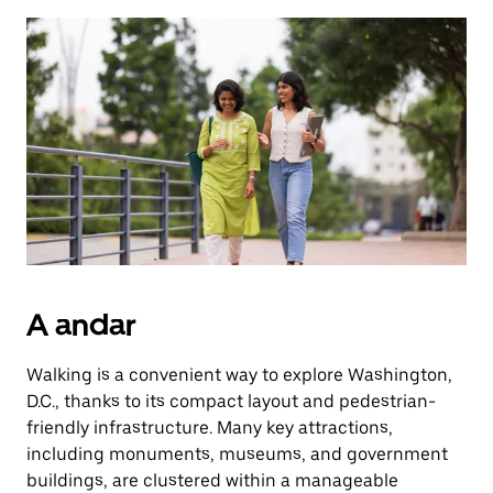
selecionar
uma
data.
Prima
o
botão
Esc
para
fechar
o
calendário.
A andar
Walking is a convenient way to explore Washington,
D.C., thanks to its compact layout and pedestrian-
friendly infrastructure. Many key attractions,
including monuments, museums, and government
buildings, are clustered within a manageable