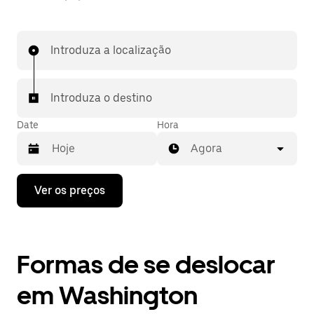
Introduza a localização
Introduza o destino
Date
Hora
Agora
Prima
Ver os preços
a
tecla
da
seta
para
Formas de se deslocar
interagir
com
o
em Washington
calendário
e