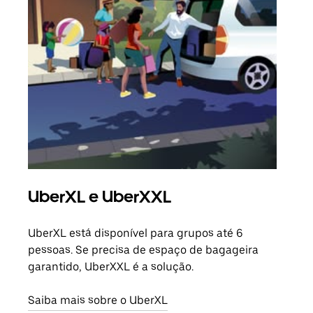
UberXL e UberXXL
Vi
UberXL está disponível para grupos até 6
Quan
pessoas. Se precisa de espaço de bagageira
para
garantido, UberXXL é a solução.
pode
ou d
Saiba mais sobre o UberXL