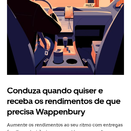
Prima
o
botão
Esc
para
fechar
o
calendário.
Conduza quando quiser e
receba os rendimentos de que
precisa Wappenbury
Aumente os rendimentos ao seu ritmo com entregas