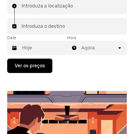
Introduza a localização
Introduza o destino
Date
Hora
Agora
Prima
Ver os preços
a
tecla
da
seta
para
interagir
com
o
calendário
e
selecionar
uma
data.