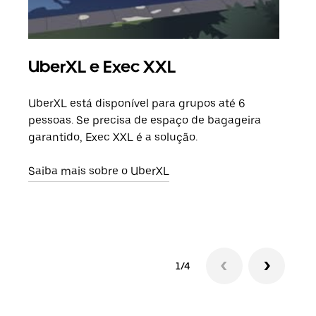
UberXL e Exec XXL
Vi
UberXL está disponível para grupos até 6
Quan
pessoas. Se precisa de espaço de bagageira
para
garantido, Exec XXL é a solução.
pode
ou d
Saiba mais sobre o UberXL
Saib
1/4