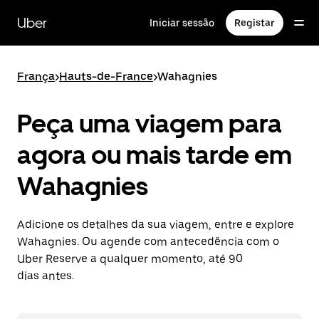
Avançar
para
Uber
Iniciar sessão
Registar
o
conteúdo
principal
França
>
Hauts-de-France
>
Wahagnies
Peça uma viagem para
agora ou mais tarde em
Wahagnies
Adicione os detalhes da sua viagem, entre e explore
Wahagnies. Ou agende com antecedência com o
Uber Reserve a qualquer momento, até 90
dias antes.