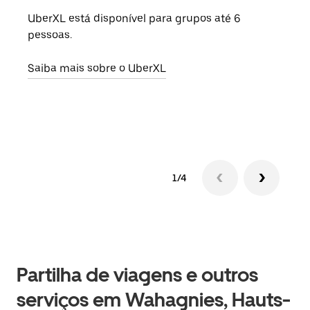
UberXL está disponível para grupos até 6
Quan
pessoas.
para
pode
Saiba mais sobre o UberXL
ou d
Saib
1/4
Partilha de viagens e outros
serviços em Wahagnies, Hauts-