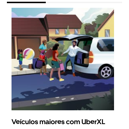
Veículos maiores com UberXL
Vi