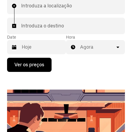
Introduza a localização
Introduza o destino
Date
Hora
Agora
Prima
Ver os preços
a
tecla
da
seta
para
interagir
com
o
calendário
e
selecionar
uma
data.