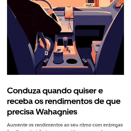
Prima
o
botão
Esc
para
fechar
o
calendário.
Conduza quando quiser e
receba os rendimentos de que
precisa Wahagnies
Aumente os rendimentos ao seu ritmo com entregas