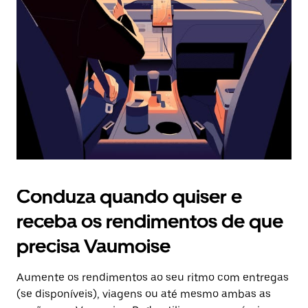
o
botão
Esc
para
fechar
o
calendário.
Conduza quando quiser e
receba os rendimentos de que
precisa Vaumoise
Aumente os rendimentos ao seu ritmo com entregas
(se disponíveis), viagens ou até mesmo ambas as