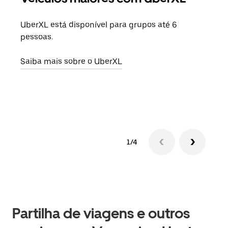
UberXL está disponível para grupos até 6
Quan
pessoas.
para
pode
Saiba mais sobre o UberXL
ou d
Saib
1/4
Partilha de viagens e outros