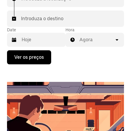
Introduza o destino
Date
Hora
Agora
Prima
Ver os preços
a
tecla
da
seta
para
interagir
com
o
calendário
e
selecionar
uma
data.
Prima