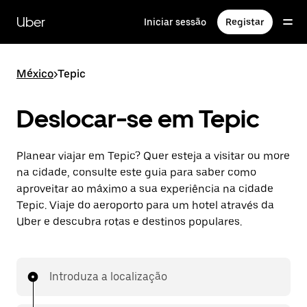
Avançar
para
Uber
Iniciar sessão
Registar
o
conteúdo
principal
México
>
Tepic
Deslocar-se em Tepic
Planear viajar em Tepic? Quer esteja a visitar ou more
na cidade, consulte este guia para saber como
aproveitar ao máximo a sua experiência na cidade
Tepic. Viaje do aeroporto para um hotel através da
Uber e descubra rotas e destinos populares.
Introduza a localização