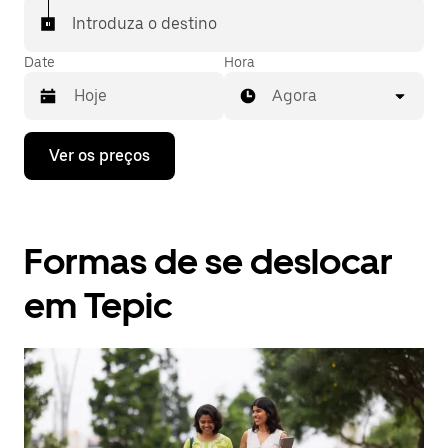
Introduza o destino
Date
Hora
Agora
Prima
Ver os preços
a
tecla
da
seta
para
Formas de se deslocar
interagir
com
o
em Tepic
calendário
e
selecionar
uma
data.
Prima
o
botão