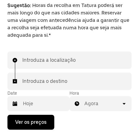
Sugestão:
Horas da recolha em Tatura poderá ser
mais longo do que nas cidades maiores. Reservar
uma viagem com antecedência ajuda a garantir que
a recolha seja efetuada numa hora que seja mais
adequada para si.*
Introduza a localização
Introduza o destino
Date
Hora
Agora
Prima
Ver os preços
a
tecla
da