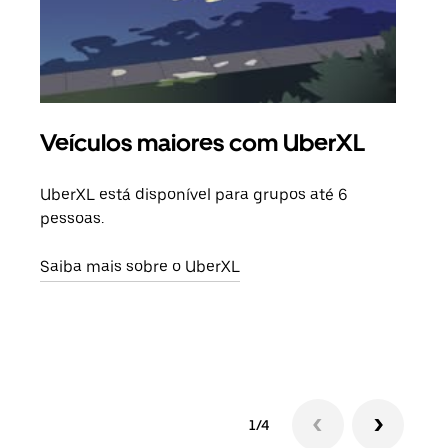
Veículos maiores com UberXL
Vi
UberXL está disponível para grupos até 6
Quan
pessoas.
para
pode
Saiba mais sobre o UberXL
ou d
Saib
1/4