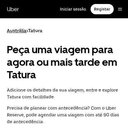
Avançar
para
Uber
Iniciar sessão
Registar
o
conteúdo
principal
Austrália
>
Tatura
Peça uma viagem para
agora ou mais tarde em
Tatura
Adicione os detalhes da sua viagem, entre e explore
Tatura com facilidade.
Precisa de planear com antecedência? Com o Uber
Reserve, pode agendar uma viagem com até 90 dias
de antecedência.