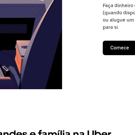
Faça dinheiro
(quando dispo
ou alugue um 
para si.
Comece
andes e família na Uber