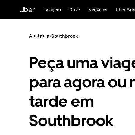
Avançar
para
Uber
Viagem
Drive
Negócios
Uber Eat
o
conteúdo
principal
Austrália
>
Southbrook
Peça uma via
para agora ou 
tarde em
Southbrook