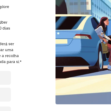
plore
Uber
0 dias
derá ser
var uma
 a recolha
da para si.*