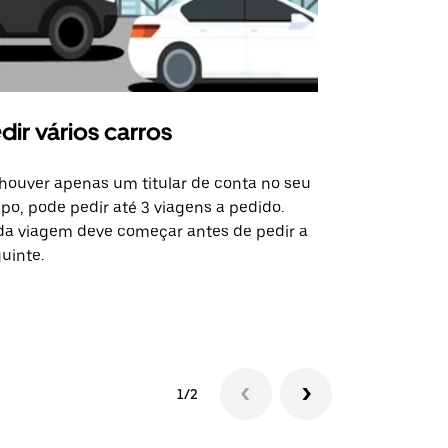
dir vários carros
Uber Shu
houver apenas um titular de conta no seu
A opção de s
po, pode pedir até 3 viagens a pedido.
determinado
a viagem deve começar antes de pedir a
locais de ev
uinte.
Ver disponib
1/2