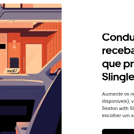
Condu
receb
que pr
Slingl
Aumente os re
disponíveis),
Seaton with Sl
escolher um a