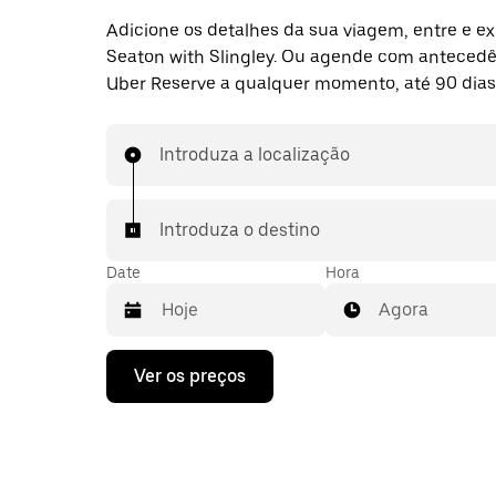
Adicione os detalhes da sua viagem, entre e ex
Seaton with Slingley. Ou agende com anteced
Uber Reserve a qualquer momento, até 90 dias
Introduza a localização
Introduza o destino
Date
Hora
Agora
Prima
Ver os preços
a
tecla
da
seta
para
interagir