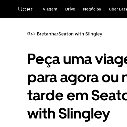
Avançar
para
Uber
Viagem
Drive
Negócios
Uber Eat
o
conteúdo
principal
Grã-Bretanha
>
Seaton with Slingley
Peça uma via
para agora ou 
tarde em Seat
with Slingley