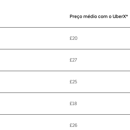
Preço médio com o UberX*
£20
£27
£25
£18
£26