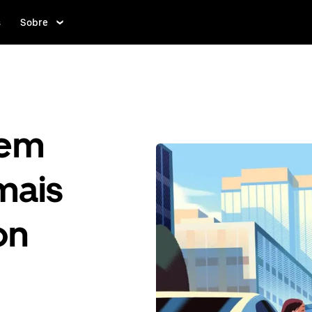
s
Sobre
gem
mais
on