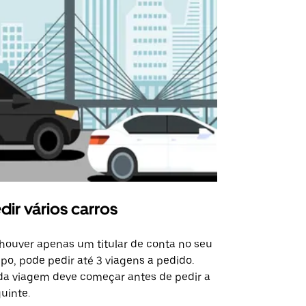
dir vários carros
Uber Shu
houver apenas um titular de conta no seu
A opção de s
po, pode pedir até 3 viagens a pedido.
determinado
a viagem deve começar antes de pedir a
locais de ev
uinte.