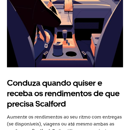
o
botão
Esc
para
fechar
o
calendário.
Conduza quando quiser e
receba os rendimentos de que
precisa Scalford
Aumente os rendimentos ao seu ritmo com entregas
(se disponíveis), viagens ou até mesmo ambas as