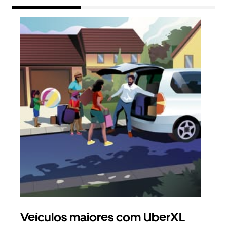
Veículos maiores com UberXL
Vi