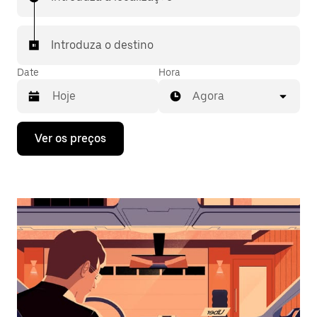
Introduza o destino
Date
Hora
Agora
Prima
Ver os preços
a
tecla
da
seta
para
interagir
com
o
calendário
e
selecionar
uma
data.
Prima