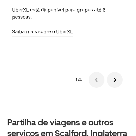
UberXL está disponível para grupos até 6
Quan
pessoas.
para
pode
Saiba mais sobre o UberXL
ou d
Saib
1/4
Partilha de viagens e outros
serviços em Scalford, Inglaterra