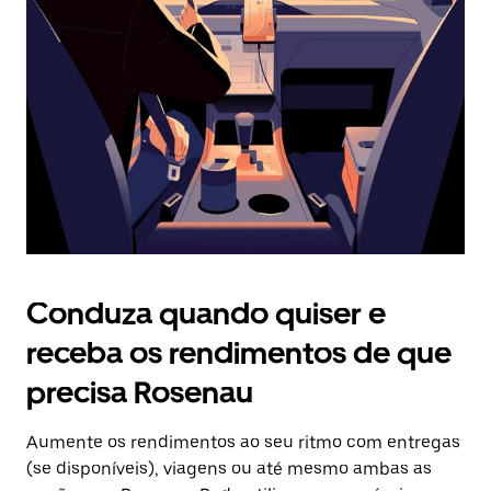
o
botão
Esc
para
fechar
o
calendário.
Conduza quando quiser e
receba os rendimentos de que
precisa Rosenau
Aumente os rendimentos ao seu ritmo com entregas
(se disponíveis), viagens ou até mesmo ambas as