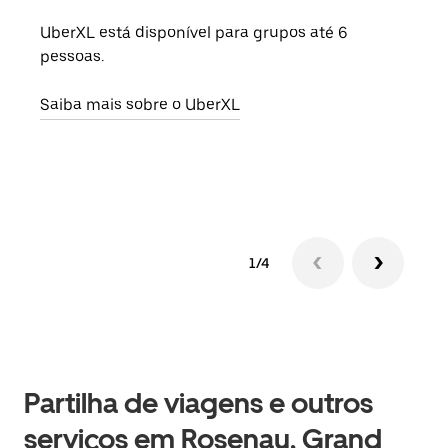
UberXL está disponível para grupos até 6
Quan
pessoas.
para
pode
Saiba mais sobre o UberXL
ou d
Saib
1/4
Partilha de viagens e outros
serviços em Rosenau, Grand