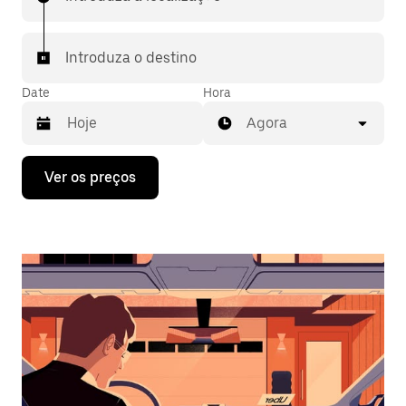
Introduza o destino
Date
Hora
Agora
Prima
Ver os preços
a
tecla
da
seta
para
interagir
com
o
calendário
e
selecionar
uma
data.
Prima