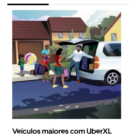
Veículos maiores com UberXL
Vi