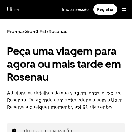
Avançar
para
Uber
Iniciar sessão
Registar
o
conteúdo
principal
França
>
Grand Est
>
Rosenau
Peça uma viagem para
agora ou mais tarde em
Rosenau
Adicione os detalhes da sua viagem, entre e explore
Rosenau. Ou agende com antecedência com o Uber
Reserve a qualquer momento, até 90 dias antes.
Introduza a localização