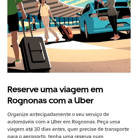
o
botão
Esc
para
fechar
o
calendário.
Reserve uma viagem em
Rognonas com a Uber
Organize antecipadamente o seu serviço de
automóveis com a Uber em Rognonas. Peça uma
viagem até 30 dias antes, quer precise de transporte
para o aeroporto, tenha uma reserva num