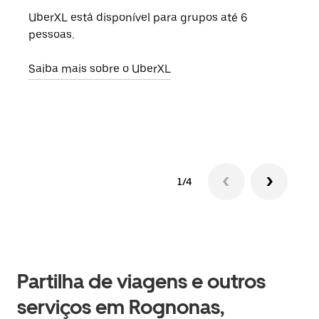
UberXL está disponível para grupos até 6
Quan
pessoas.
para
pode
Saiba mais sobre o UberXL
ou d
Saib
1/4
Partilha de viagens e outros
serviços em Rognonas,