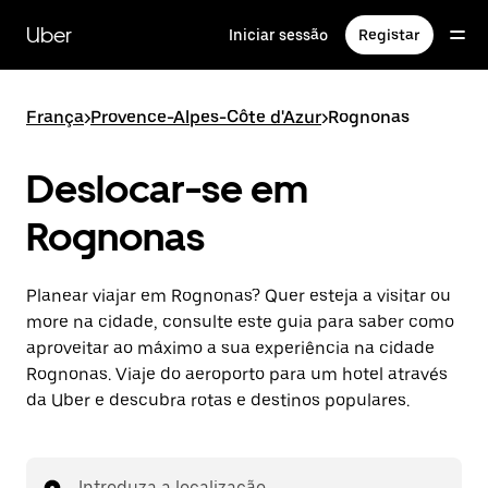
Avançar
para
Uber
Iniciar sessão
Registar
o
conteúdo
principal
França
>
Provence-Alpes-Côte d'Azur
>
Rognonas
Deslocar-se em
Rognonas
Planear viajar em Rognonas? Quer esteja a visitar ou
more na cidade, consulte este guia para saber como
aproveitar ao máximo a sua experiência na cidade
Rognonas. Viaje do aeroporto para um hotel através
da Uber e descubra rotas e destinos populares.
Introduza a localização