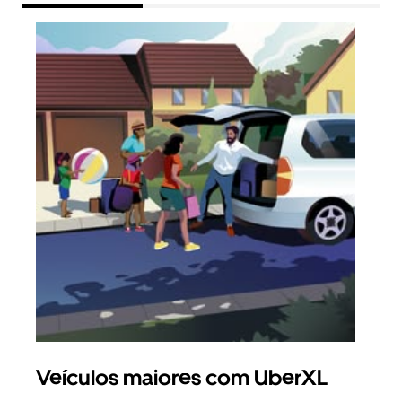
Veículos maiores com UberXL
Vi