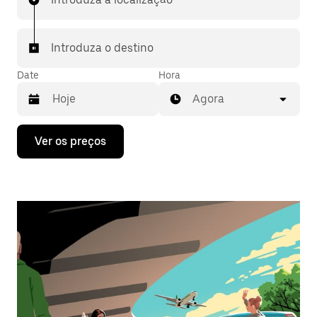
Introduza o destino
Date
Hora
Agora
Prima
Ver os preços
a
tecla
da
seta
para
interagir
com
o
calendário
e
selecionar
uma
data.
Prima