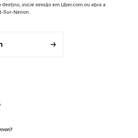
o destino, inicie sessão em Uber.com ou abra a
rt-Sur-Nenon.
n
s
enon?