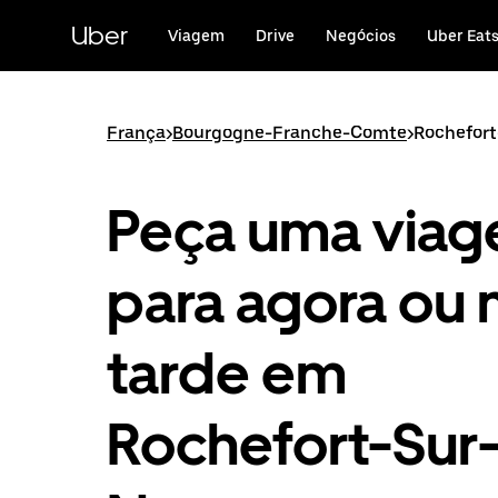
Avançar
para
Uber
Viagem
Drive
Negócios
Uber Eat
o
conteúdo
principal
França
>
Bourgogne-Franche-Comte
>
Rochefor
Peça uma via
para agora ou 
tarde em
Rochefort-Sur