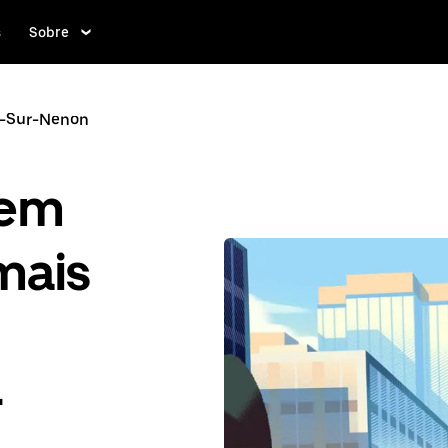
s
Sobre
t-Sur-Nenon
gem
mais
-