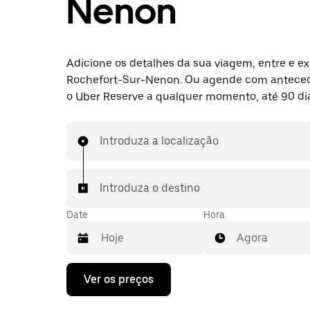
Nenon
Adicione os detalhes da sua viagem, entre e ex
Rochefort-Sur-Nenon. Ou agende com antece
o Uber Reserve a qualquer momento, até 90 dia
Introduza a localização
Introduza o destino
Date
Hora
Agora
Prima
Ver os preços
a
tecla
da