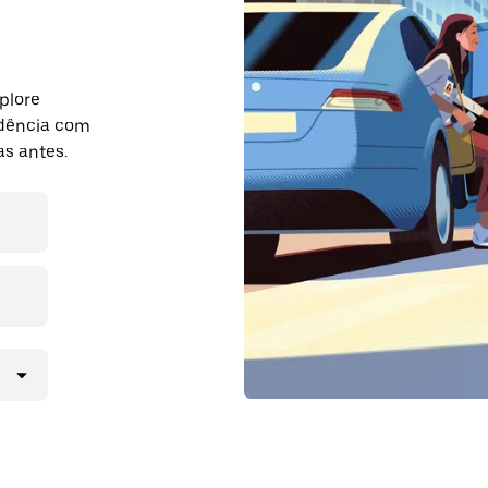
plore
dência com
s antes.