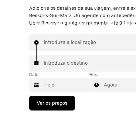
Adicione os detalhes da sua viagem, entre e ex
Ressons-Sur-Matz. Ou agende com antecedên
Uber Reserve a qualquer momento, até 90 dias
Introduza a localização
Introduza o destino
Date
Hora
Agora
Prima
Ver os preços
a
tecla
da
seta
para
interagir