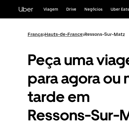
Avançar
para
Uber
Viagem
Drive
Negócios
Uber Eat
o
conteúdo
principal
França
>
Hauts-de-France
>
Ressons-Sur-Matz
Peça uma via
para agora ou 
tarde em
Ressons-Sur-