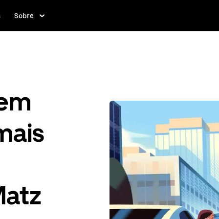
s
Sobre
gem
mais
Matz