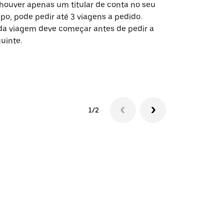
houver apenas um titular de conta no seu
A opção de s
po, pode pedir até 3 viagens a pedido.
determinado
a viagem deve começar antes de pedir a
locais de ev
uinte.
Ver disponib
1/2