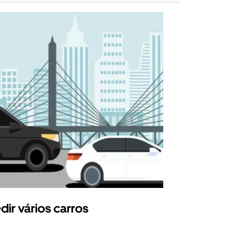
dir vários carros
Uber Shu