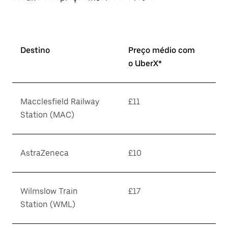
Destino
Preço médio com
o UberX*
Macclesfield Railway
£11
Station (MAC)
AstraZeneca
£10
Wilmslow Train
£17
Station (WML)