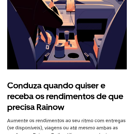
o
botão
Esc
para
fechar
o
calendário.
Conduza quando quiser e
receba os rendimentos de que
precisa Rainow
Aumente os rendimentos ao seu ritmo com entregas
(se disponíveis), viagens ou até mesmo ambas as