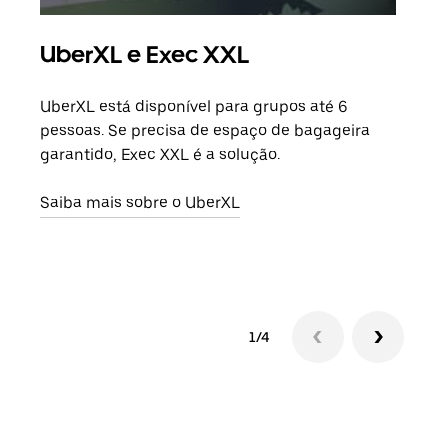
UberXL e Exec XXL
Vi
UberXL está disponível para grupos até 6
Quan
pessoas. Se precisa de espaço de bagageira
para
garantido, Exec XXL é a solução.
pode
ou d
Saiba mais sobre o UberXL
Saib
1/4