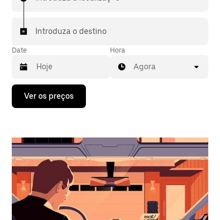
Introduza o destino
Date
Hora
Agora
Prima
Ver os preços
a
tecla
da
seta
para
interagir
com
o
calendário
e
selecionar
uma
data.
Prima