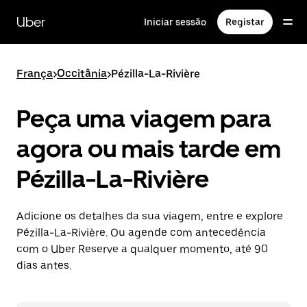
Avançar
para
Uber
Iniciar sessão
Registar
o
conteúdo
principal
França
>
Occitânia
>
Pézilla-La-Rivière
Peça uma viagem para
agora ou mais tarde em
Pézilla-La-Rivière
Adicione os detalhes da sua viagem, entre e explore
Pézilla-La-Rivière. Ou agende com antecedência
com o Uber Reserve a qualquer momento, até 90
dias antes.