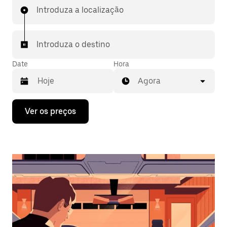
Introduza a localização
Introduza o destino
Date
Hora
Agora
Prima
Ver os preços
a
tecla
da
seta
para
interagir
com
o
calendário
e
selecionar
uma
data.