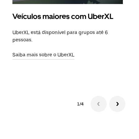
Veículos maiores com UberXL
Vi
UberXL está disponível para grupos até 6
Quan
pessoas.
para
pode
Saiba mais sobre o UberXL
ou d
Saib
1/4