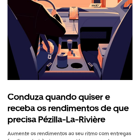
Prima
o
botão
Esc
para
fechar
o
calendário.
Conduza quando quiser e
receba os rendimentos de que
precisa Pézilla-La-Rivière
Aumente os rendimentos ao seu ritmo com entregas