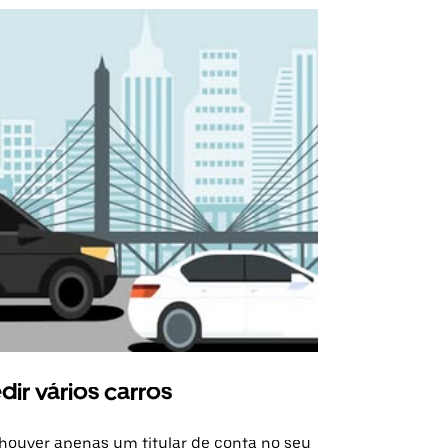
dir vários carros
Uber Shu
houver apenas um titular de conta no seu
A opção de s