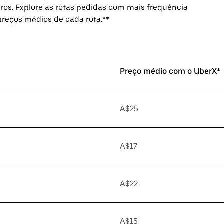
ros. Explore as rotas pedidas com mais frequência
 preços médios de cada rota.**
Preço médio com o UberX*
A$25
A$17
A$22
A$15