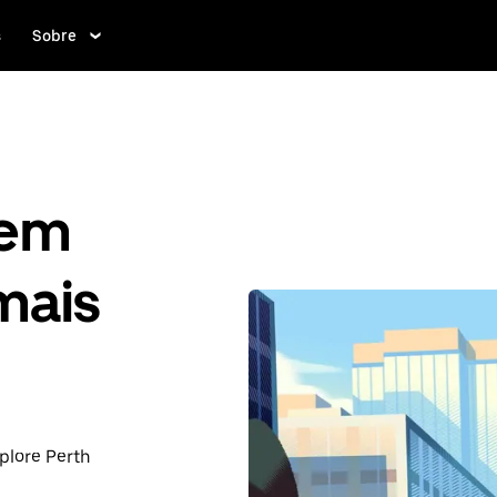
s
Sobre
gem
mais
plore Perth