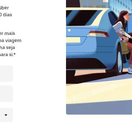
Uber
0 dias
er mais
uma viagem
ha seja
ra si.*