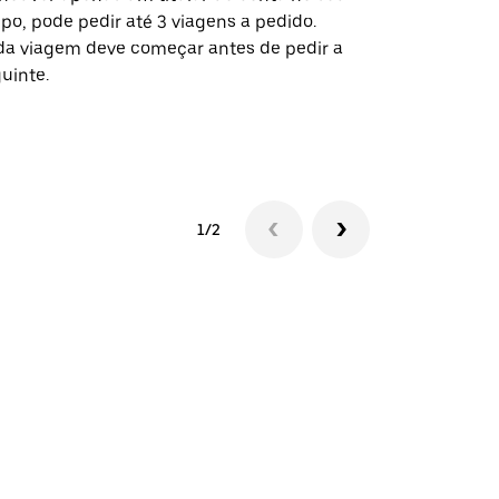
po, pode pedir até 3 viagens a pedido.
determinado
a viagem deve começar antes de pedir a
locais de ev
uinte.
Ver disponib
1/2