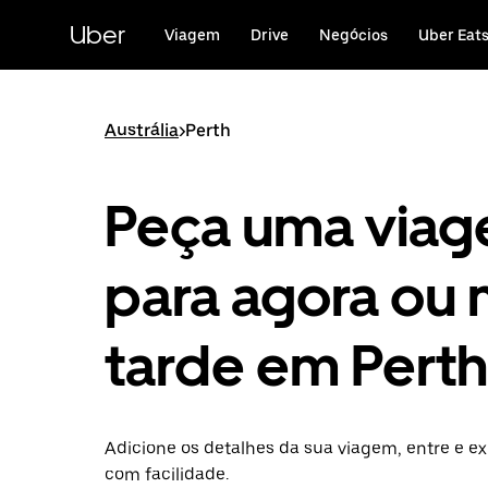
Avançar
para
Uber
Viagem
Drive
Negócios
Uber Eat
o
conteúdo
principal
Austrália
>
Perth
Peça uma via
para agora ou 
tarde em Perth
Adicione os detalhes da sua viagem, entre e ex
com facilidade.