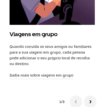
Viagens em grupo
Ped
Quando convida os seus amigos ou familiares
Se h
para a sua viagem em grupo, cada pessoa
grup
pode adicionar o seu próprio local de recolha
viag
ou destino.
segu
Saiba mais sobre viagens em grupo
1/3