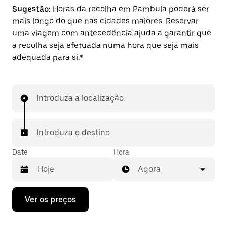
Sugestão:
Horas da recolha em Pambula poderá ser
mais longo do que nas cidades maiores. Reservar
uma viagem com antecedência ajuda a garantir que
a recolha seja efetuada numa hora que seja mais
adequada para si.*
Introduza a localização
Introduza o destino
Date
Hora
Agora
Prima
Ver os preços
a
tecla
da