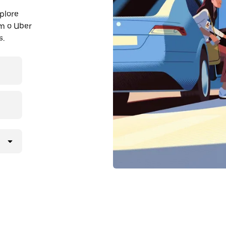
plore
m o Uber
s.