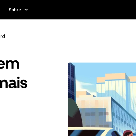
s
Sobre
ard
gem
mais