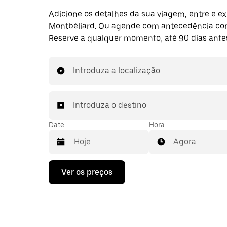
Adicione os detalhes da sua viagem, entre e ex
Montbéliard. Ou agende com antecedência co
Reserve a qualquer momento, até 90 dias ante
Introduza a localização
Introduza o destino
Date
Hora
Agora
Prima
Ver os preços
a
tecla
da
seta
para
interagir