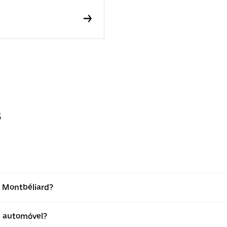
s
m Montbéliard?
 automóvel?