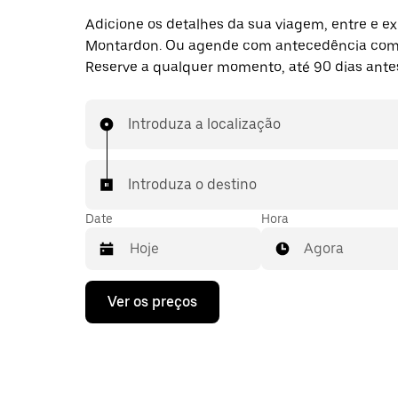
Adicione os detalhes da sua viagem, entre e ex
Montardon. Ou agende com antecedência com
Reserve a qualquer momento, até 90 dias ante
Introduza a localização
Introduza o destino
Date
Hora
Agora
Prima
Ver os preços
a
tecla
da
seta
para
interagir