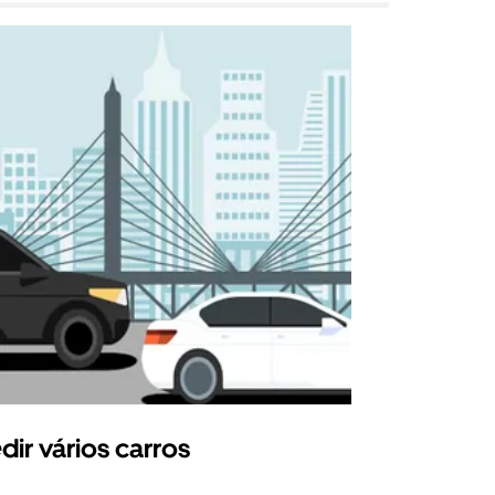
dir vários carros
Uber Shu