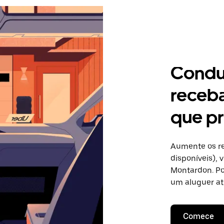
Condu
receb
que p
Aumente os re
disponíveis),
Montardon. Po
um aluguer at
Comece