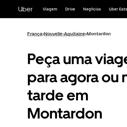
Avançar
para
Uber
Viagem
Drive
Negócios
Uber Eat
o
conteúdo
principal
França
>
Nouvelle-Aquitaine
>
Montardon
Peça uma via
para agora ou 
tarde em
Montardon