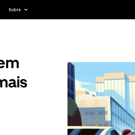
s
Sobre
gem
mais