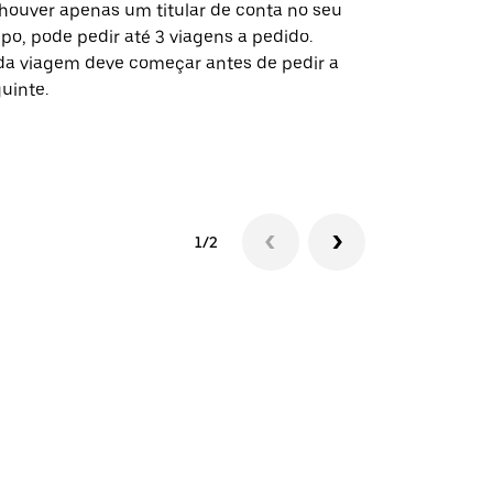
houver apenas um titular de conta no seu
A opção de s
po, pode pedir até 3 viagens a pedido.
determinado
a viagem deve começar antes de pedir a
locais de ev
uinte.
Ver disponib
1/2