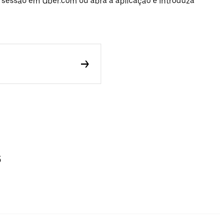
e sessão em Uber.com ou abra a aplicação e introduza
s