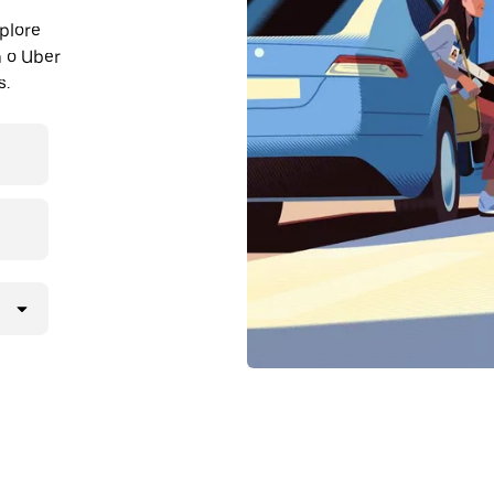
plore
 o Uber
s.