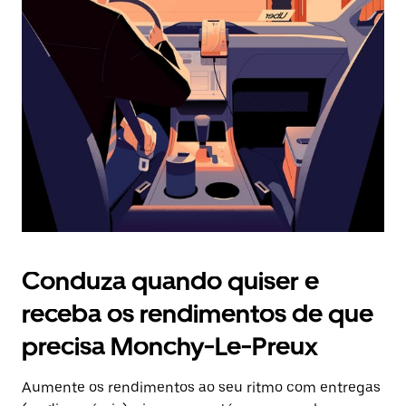
Prima
o
botão
Esc
para
fechar
o
calendário.
Conduza quando quiser e
receba os rendimentos de que
precisa Monchy-Le-Preux
Aumente os rendimentos ao seu ritmo com entregas