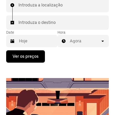
Introduza a localização
Introduza o destino
Date
Hora
Agora
Prima
Ver os preços
a
tecla
da
seta
para
interagir
com
o
calendário
e
selecionar
uma
data.