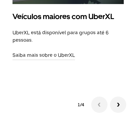
Veículos maiores com UberXL
Vi
UberXL está disponível para grupos até 6
Quan
pessoas.
para
pode
Saiba mais sobre o UberXL
ou d
Saib
1/4