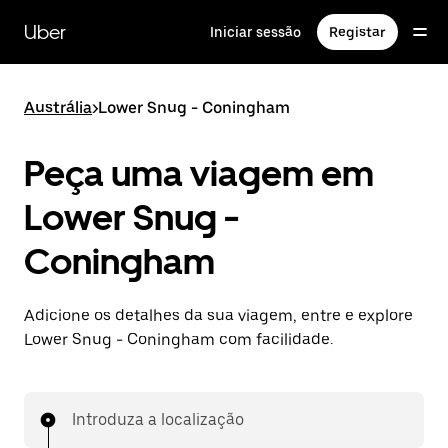
Avançar
para
Uber
Iniciar sessão
Registar
o
conteúdo
principal
Austrália
>
Lower Snug - Coningham
Peça uma viagem em
Lower Snug -
Coningham
Adicione os detalhes da sua viagem, entre e explore
Lower Snug - Coningham com facilidade.
Introduza a localização