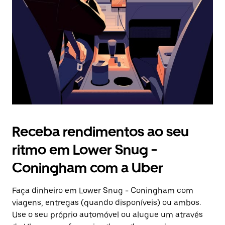
botão
Esc
para
fechar
o
calendário.
Receba rendimentos ao seu
ritmo em Lower Snug -
Coningham com a Uber
Faça dinheiro em Lower Snug - Coningham com
viagens, entregas (quando disponíveis) ou ambos.
Use o seu próprio automóvel ou alugue um através