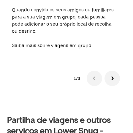
Quando convida os seus amigos ou familiares
Se h
para a sua viagem em grupo, cada pessoa
grup
pode adicionar o seu próprio local de recolha
viag
ou destino.
segu
Saiba mais sobre viagens em grupo
1/3
Partilha de viagens e outros
serviços em Lower Snug -