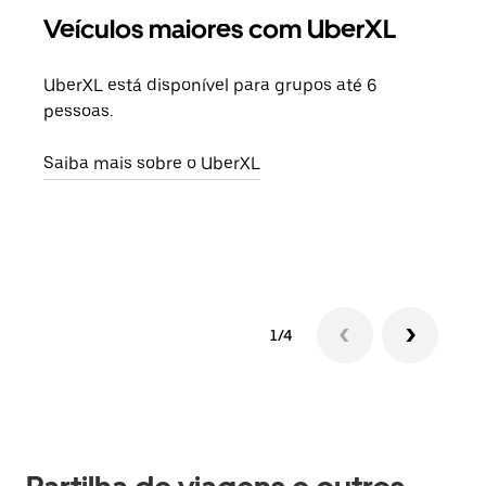
Veículos maiores com UberXL
Vi
UberXL está disponível para grupos até 6
Quan
pessoas.
para
pode
Saiba mais sobre o UberXL
ou d
Saib
1/4