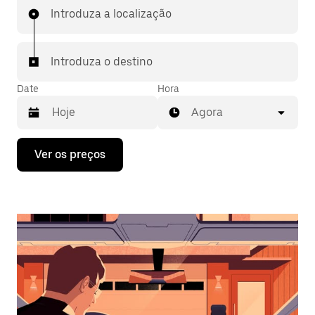
Introduza a localização
Introduza o destino
Date
Hora
Agora
Prima
Ver os preços
a
tecla
da
seta
para
interagir
com
o
calendário
e
selecionar
uma
data.