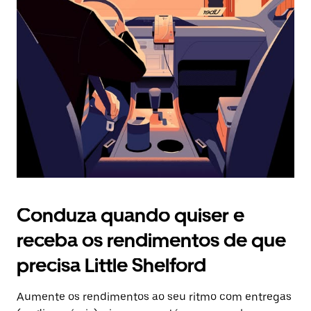
Prima
o
botão
Esc
para
fechar
o
calendário.
Conduza quando quiser e
receba os rendimentos de que
precisa Little Shelford
Aumente os rendimentos ao seu ritmo com entregas