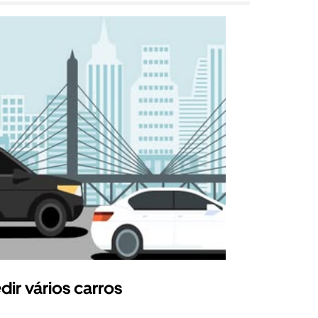
dir vários carros
Uber Shu