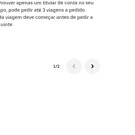
houver apenas um titular de conta no seu
A opção de s
po, pode pedir até 3 viagens a pedido.
determinado
a viagem deve começar antes de pedir a
locais de ev
uinte.
Ver disponib
1/2