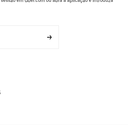
e sessão em Uber.com ou abra a aplicação e introduza
s