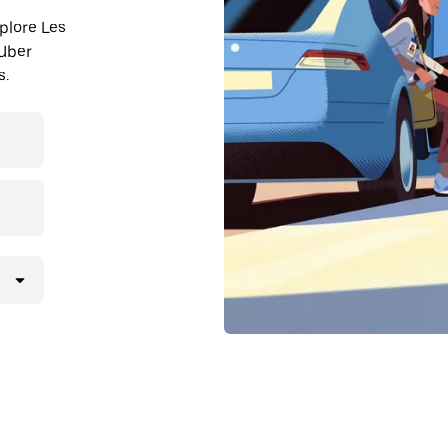
plore Les
Uber
s.