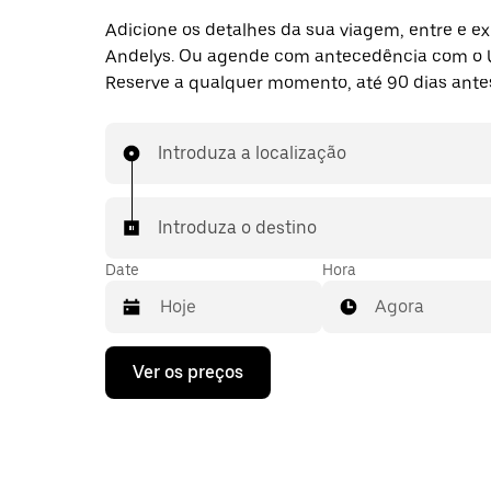
Adicione os detalhes da sua viagem, entre e ex
Andelys. Ou agende com antecedência com o 
Reserve a qualquer momento, até 90 dias ante
Introduza a localização
Introduza o destino
Date
Hora
Agora
Prima
Ver os preços
a
tecla
da
seta
para
interagir