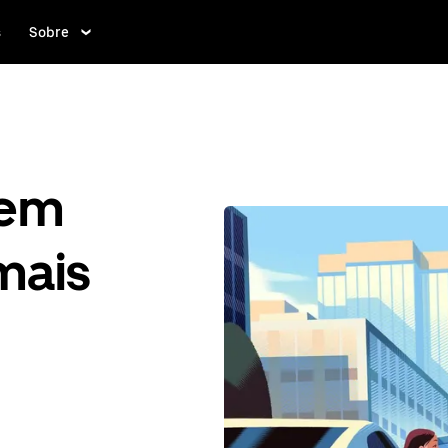
s
Sobre
gem
mais