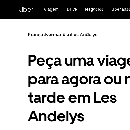
Avançar
para
Uber
Viagem
Drive
Negócios
Uber Eat
o
conteúdo
principal
França
>
Normandia
>
Les Andelys
Peça uma via
para agora ou 
tarde em Les
Andelys